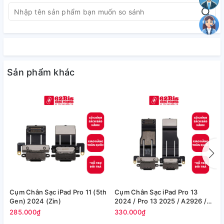
Sản phẩm khác
Cụm Chân Sạc iPad Pro 11 (5th
Cụm Chân Sạc iPad Pro 13
C
Gen) 2024 (Zin)
2024 / Pro 13 2025 / A2926 /
1
A2925 (Zin)
(
285.000₫
330.000₫
2