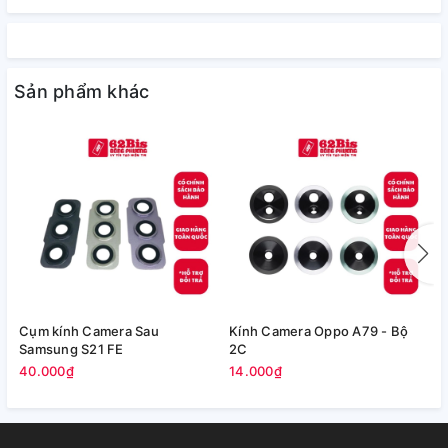
Sản phẩm khác
Cụm kính Camera Sau
Kính Camera Oppo A79 - Bộ
V
Samsung S21 FE
2C
5
40.000₫
14.000₫