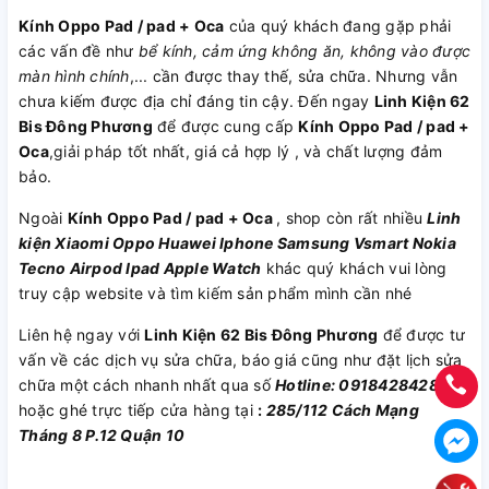
Kính Oppo Pad / pad + Oca
của quý khách đang gặp phải
các vấn đề như
bể kính, cảm ứng không ăn, không vào được
màn hình chính
,... cần được thay thế, sửa chữa. Nhưng vẫn
chưa kiếm được địa chỉ đáng tin cậy. Đến ngay
Linh Kiện 62
Bis Đông Phương
để được cung cấp
Kính Oppo Pad / pad +
Oca
,giải pháp tốt nhất, giá cả hợp lý , và chất lượng đảm
bảo.
Ngoài
Kính Oppo Pad / pad + Oca
, shop còn rất nhiều
Linh
kiện
Xiaomi
Oppo
Huawei
Iphone
Samsung
Vsmart
Nokia
Tecno
Airpod
Ipad
Apple Watch
khác quý khách vui lòng
truy cập website và tìm kiếm sản phẩm mình cần nhé
Liên hệ ngay với
Linh Kiện 62 Bis Đông Phương
để được tư
vấn về các dịch vụ sửa chữa, báo giá cũng như đặt lịch sửa
chữa một cách nhanh nhất qua số
Hotline: 0918428428
hoặc ghé trực tiếp cửa hàng tại
:
285/112 Cách Mạng
Tháng 8 P.12 Quận 10