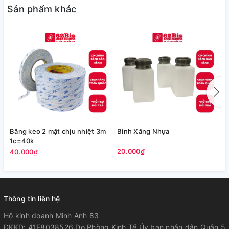
Sản phẩm khác
Băng keo 2 mặt chịu nhiệt 3m
Bình Xăng Nhựa
B
1c=40k
N
20.000₫
40.000₫
1
Thông tin liên hệ
Hộ kinh doanh Minh Anh 83
ĐKKD: 41E8038526 Do Phòng Kinh Tế Ủy ban nhân dân Quận 5