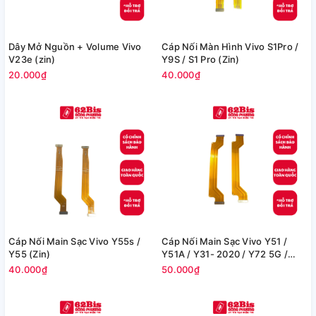
Dây Mở Nguồn + Volume Vivo
Cáp Nối Màn Hình Vivo S1Pro /
V23e (zin)
Y9S / S1 Pro (Zin)
20.000₫
40.000₫
Cáp Nối Main Sạc Vivo Y55s /
Cáp Nối Main Sạc Vivo Y51 /
Y55 (Zin)
Y51A / Y31- 2020 / Y72 5G /
Y53S (Zin)
40.000₫
50.000₫