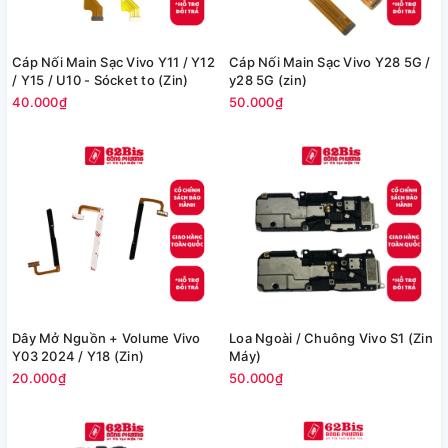
Cáp Nối Main Sạc Vivo Y11 / Y12
Cáp Nối Main Sạc Vivo Y28 5G /
/ Y15 / U10 - Sócket to (Zin)
y28 5G (zin)
40.000₫
50.000₫
Dây Mở Nguồn + Volume Vivo
Loa Ngoài / Chuông Vivo S1 (Zin
Y03 2024 / Y18 (Zin)
Máy)
20.000₫
50.000₫