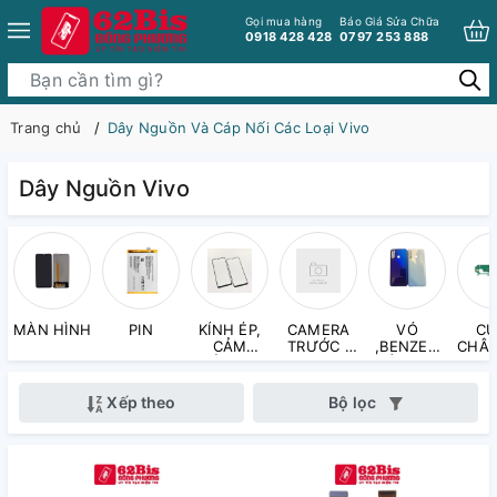
Gọi mua hàng
Báo Giá Sửa Chữa
0918 428 428
0797 253 888
Trang chủ
Dây Nguồn Và Cáp Nối Các Loại Vivo
Dây Nguồn Vivo
MÀN HÌNH
PIN
KÍNH ÉP,
CAMERA
VỎ
CỤ
CẢM
TRƯỚC ,
,BENZEN
CHÂN
ỨNG,
CAMERA
VÀ PHỤ
KÍNH
SAU
KIỆN LÊN
CAMERA
MÁY
Xếp theo
Bộ lọc