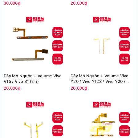
(Zin)
30.000₫
20.000₫
Dây Mở Nguồn + Volume Vivo
Dây Mở Nguồn + Volume Vivo
V15 / Vivo S1 (zin)
Y20 / Vivo Y12S / Vivo Y20 /
Vivo Y20i (zin)
20.000₫
20.000₫