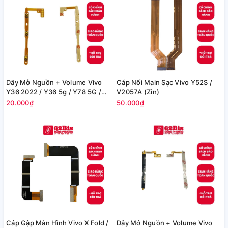
Dây Mở Nguồn + Volume Vivo
Cáp Nối Main Sạc Vivo Y52S /
Y36 2022 / Y36 5g / Y78 5G /
V2057A (Zin)
Y35+ / Y27 / Y27S (Zin)
20.000₫
50.000₫
Cáp Gập Màn Hình Vivo X Fold /
Dây Mở Nguồn + Volume Vivo