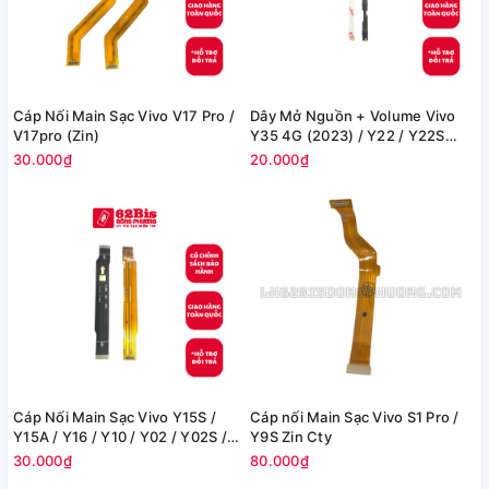
Cáp Nối Main Sạc Vivo V17 Pro /
Dây Mở Nguồn + Volume Vivo
V17pro (Zin)
Y35 4G (2023) / Y22 / Y22S
(Zin)
30.000₫
20.000₫
Cáp Nối Main Sạc Vivo Y15S /
Cáp nối Main Sạc Vivo S1 Pro /
Y15A / Y16 / Y10 / Y02 / Y02S /
Y9S Zin Cty
Y01 (Zin)
30.000₫
80.000₫