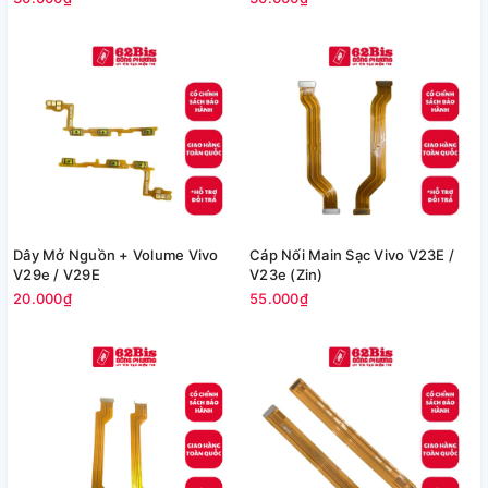
Dây Mở Nguồn + Volume Vivo
Cáp Nối Main Sạc Vivo V23E /
V29e / V29E
V23e (Zin)
20.000₫
55.000₫