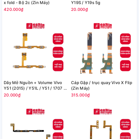
x fold - Bộ 2c (Zin Máy)
Y19S / Y19s 5g
420.000₫
20.000₫
Dây Mở Nguồn + Volume Vivo
Cáp Gập / trục quay Vivo X Flip
Y51 (2015) / Y51L / Y51 / 1707 /
(Zin Máy)
Y51A
20.000₫
315.000₫