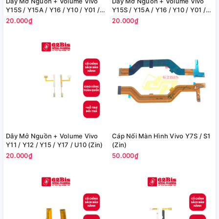
Dây Mở Nguồn + Volume Vivo
Dây Mở Nguồn + Volume Vivo
Y15S / Y15A / Y16 / Y10 / Y01 /
Y15S / Y15A / Y16 / Y10 / Y01 /
Y02S (Zin)
Y02S (Zin)
20.000₫
20.000₫
Dây Mở Nguồn + Volume Vivo
Cáp Nối Màn Hình Vivo Y7S / S1
Y11 / Y12 / Y15 / Y17 / U10 (Zin)
(Zin)
20.000₫
50.000₫