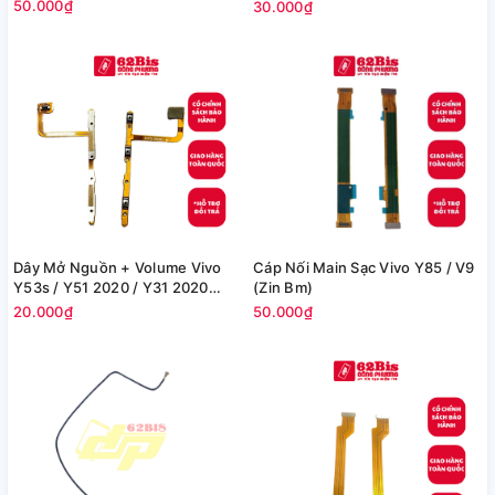
50.000₫
30.000₫
Dây Mở Nguồn + Volume Vivo
Cáp Nối Main Sạc Vivo Y85 / V9
Y53s / Y51 2020 / Y31 2020
(Zin Bm)
(Zin)
20.000₫
50.000₫