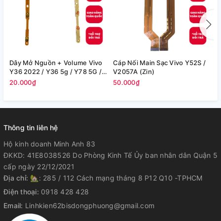
Dây Mở Nguồn + Volume Vivo
Cáp Nối Main Sạc Vivo Y52S /
C
Y36 2022 / Y36 5g / Y78 5G /
V2057A (Zin)
/
Y35+ / Y27 / Y27S (Zin)
20.000₫
50.000₫
4
Thông tin liên hệ
Hộ kinh doanh Minh Anh 83
ĐKKD: 41E8038526 Do Phòng Kinh Tế Ủy ban nhân dân Quận 5
cấp ngày 22/12/2021
Địa chỉ:
🏡: 285 / 112 Cách mạng tháng 8 P12 Q10 -TPHCM
Điện thoại:
0918 428 428
Email:
Linhkien62bisdongphuong@gmail.com