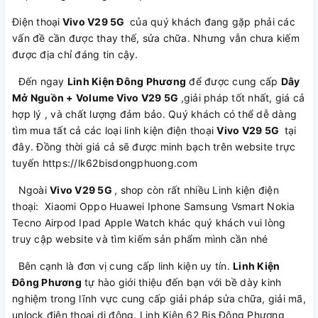
Điện thoại
Vivo V29 5G
của quý khách đang gặp phải các
vấn đề cần được thay thế, sửa chữa. Nhưng vẫn chưa kiếm
được địa chỉ đáng tin cậy.
Đến ngay
Linh Kiện Đông Phương
để được cung cấp
Dây
Mở Nguồn + Volume Vivo V29 5G
,giải pháp tốt nhất, giá cả
hợp lý , và chất lượng đảm bảo. Quý khách có thể dễ dàng
tìm mua tất cả các loại linh kiện điện thoại
Vivo V29 5G
tại
đây. Đồng thời giá cả sẽ được minh bạch trên website trực
tuyến https://lk62bisdongphuong.com
Ngoài
Vivo V29 5G
, shop còn rất nhiều Linh kiện điện
thoại: Xiaomi Oppo Huawei Iphone Samsung Vsmart Nokia
Tecno Airpod Ipad Apple Watch khác quý khách vui lòng
truy cập website và tìm kiếm sản phẩm mình cần nhé
Bên cạnh là đơn vị cung cấp linh kiện uy tín.
Linh Kiện
Đông Phương
tự hào giới thiệu đến bạn với bề dày kinh
nghiệm trong lĩnh vực cung cấp giải pháp sửa chữa, giải mã,
unlock điện thoại di động. Linh Kiện 62 Bis Đông Phương