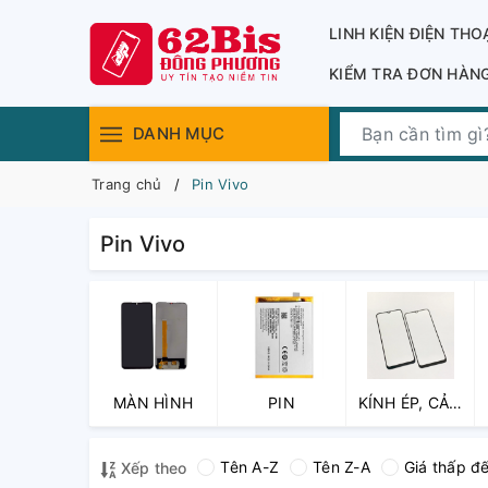
LINH KIỆN ĐIỆN THO
KIỂM TRA ĐƠN HÀN
DANH MỤC
Trang chủ
Pin Vivo
Pin Vivo
MÀN HÌNH
PIN
KÍNH ÉP, CẢM
ỨNG, KÍNH
CAMERA
Tên A-Z
Tên Z-A
Giá thấp đ
Xếp theo