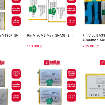
 / V1907 (B-
Pin Vivo V3 Max (B-A0) (Zin)
Pin Vivo BA33
4900mAh-500
ty)
110.000₫
205.000₫