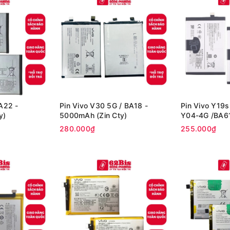
BA22 -
Pin Vivo V30 5G / BA18 -
Pin Vivo Y19s
y)
5000mAh (Zin Cty)
Y04-4G /BA61
280.000₫
255.000₫