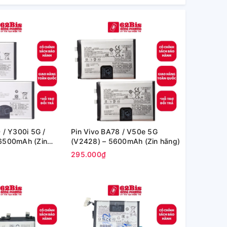
 / Y300i 5G /
Pin Vivo BA78 / V50e 5G
6500mAh (Zin
(V2428) – 5600mAh (Zin hãng)
295.000₫