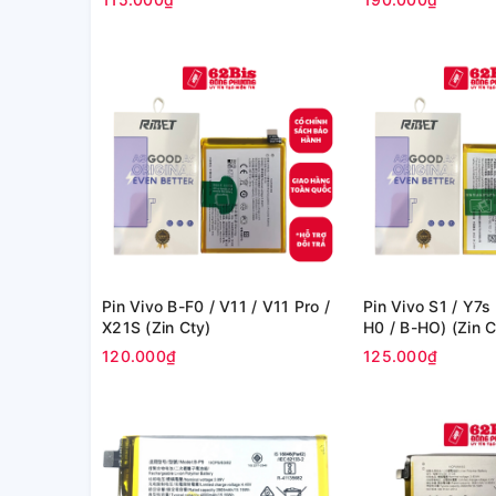
Pin Vivo B-F0 / V11 / V11 Pro /
Pin Vivo S1 / Y7s
X21S (Zin Cty)
H0 / B-HO) (Zin C
120.000₫
125.000₫