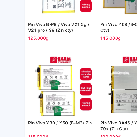
Pin Vivo B-P9 / Vivo V21 5g /
Pin Vivo Y69 /B-
V21 pro / S9 (Zin cty)
Cty)
125.000₫
145.000₫
Pin Vivo Y30 / Y50 (B-M3) Zin
Pin Vivo BA45 / 
Z9x (Zin Cty)
115.000₫
190.000₫