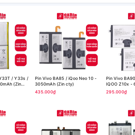
 Y33T / Y33s /
Pin Vivo BA85 / iQoo Neo 10 -
Pin Vivo BA90
00mAh (Zin
3050mAh (Zin cty)
IQOO Z10x - 
hãng)
435.000₫
295.000₫