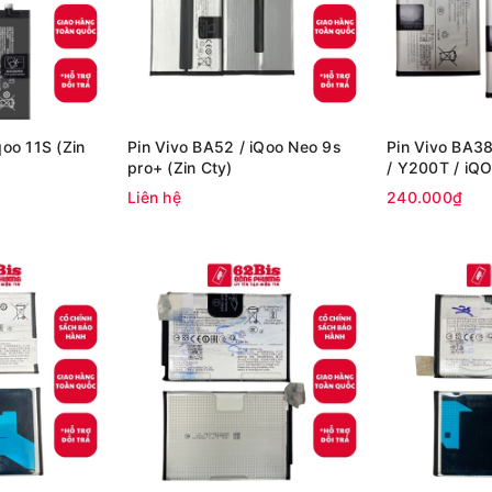
qoo 11S (Zin
Pin Vivo BA52 / iQoo Neo 9s
Pin Vivo BA3
pro+ (Zin Cty)
/ Y200T / iQ
5000mAh Zin 
Liên hệ
240.000₫