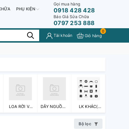
Gọi mua hàng
CHỮA
PHỤ KIỆN
0918 428 428
Báo Giá Sửa Chữa
0797 253 888
0
Tài khoản
Giỏ hàng
LOA RỜI VÀ
DÂY NGUỒN ,
LK KHÁC(
CỤM LOA
CÁP NỐI CÁC
PHẢN
LOẠI
QUANG,
Bộ lọc
ỐC,...)