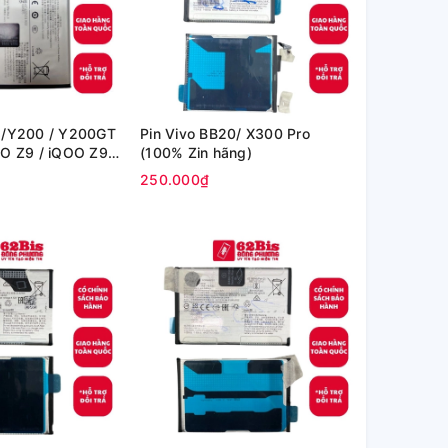
8/Y200 / Y200GT
Pin Vivo BB20/ X300 Pro
OO Z9 / iQOO Z9X
(100% Zin hãng)
cty
250.000₫