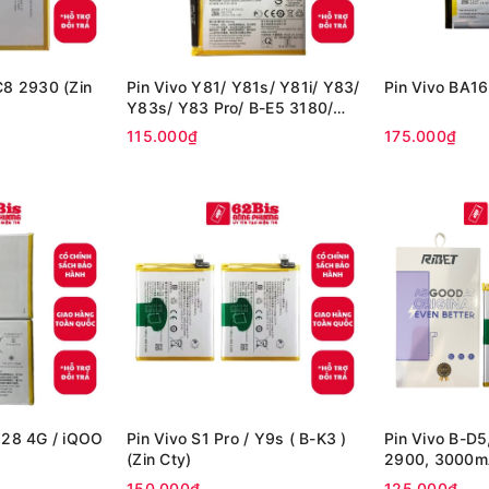
C8 2930 (Zin
Pin Vivo Y81/ Y81s/ Y81i/ Y83/
Pin Vivo BA16
Y83s/ Y83 Pro/ B-E5 3180/
3260mAh (Zin Cty)
115.000₫
175.000₫
Y28 4G / iQOO
Pin Vivo S1 Pro / Y9s ( B-K3 )
Pin Vivo B-D5
(Zin Cty)
2900, 3000mA
150.000₫
125.000₫