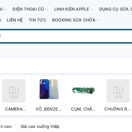
ẠI
ĐIỆN THOẠI CŨ
LINH KIỆN APPLE
DỤNG CỤ SỬA 
G
LIÊN HỆ
TIN TỨC
BOOKING SỬA CHỮA
CAMERA
VỎ ,BENZEN
CỤM, CHÂN
CHUÔNG RỜI
TRƯỚC ,
VÀ PHỤ KIỆN
SẠC
VÀ CỤM
CAMERA SAU
LÊN MÁY
CHUÔNG
ến cao
Giá cao xuống thấp