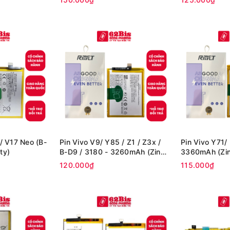
 / V17 Neo (B-
Pin Vivo V9/ Y85 / Z1 / Z3x /
Pin Vivo Y71/
ty)
B-D9 / 3180 - 3260mAh (Zin
3360mAh (Zin
Cty)
120.000₫
115.000₫