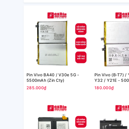
Pin Vivo BA40 / V30e 5G -
Pin Vivo (B-T7) /
5500mAh (Zin Cty)
Y32 / Y21E - 50
Cty)
285.000₫
180.000₫