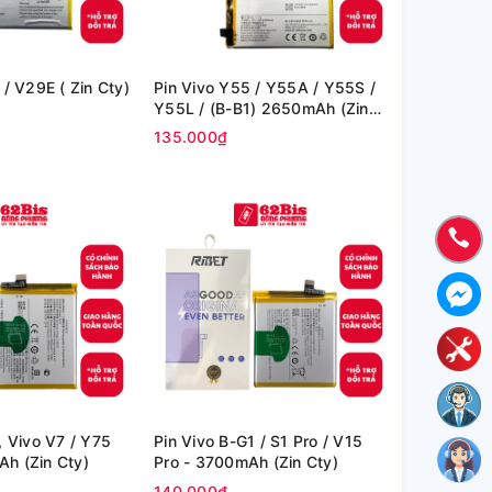
 / V29E ( Zin Cty)
Pin Vivo Y55 / Y55A / Y55S /
Y55L / (B-B1) 2650mAh (Zin
Cty)
135.000₫
, Vivo V7 / Y75
Pin Vivo B-G1 / S1 Pro / V15
h (Zin Cty)
Pro - 3700mAh (Zin Cty)
140.000₫