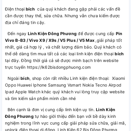
Điện thoại
bích
của quý khách đang gặp phải các vấn đề
cần được thay thế, sửa chữa. Nhưng vẫn chưa kiếm được
địa chỉ đáng tin cậy.
Đến ngay
Linh Kiện Đông Phương
để được cung cấp
Pin
Vivo B-B3 / Vivo X9 / X9s / V5 Plus / V5 Max
,giải pháp tốt
nhất, giá cả hợp lý , và chất lượng đảm bảo. Quý khách có
thể dễ dàng tìm mua tất cả các loại linh kiện điện thoại
bích
tại đây. Đồng thời giá cả sẽ được minh bạch trên website
trực tuyến https://lk62bisdongphuong.com
Ngoài
bích
, shop còn rất nhiều Linh kiện điện thoại: Xiaomi
Oppo Huawei Iphone Samsung Vsmart Nokia Tecno Airpod
Ipad Apple Watch khác quý khách vui lòng truy cập website
và tìm kiếm sản phẩm mình cần nhé
Bên cạnh là đơn vị cung cấp linh kiện uy tín.
Linh Kiện
Đông Phương
tự hào giới thiệu đến bạn với bề dày kinh
nghiệm trong lĩnh vực cung cấp giải pháp sửa chữa, giải mã,
unlock điện thoại di động. Linh Kiện 62 Bis Đông Phương