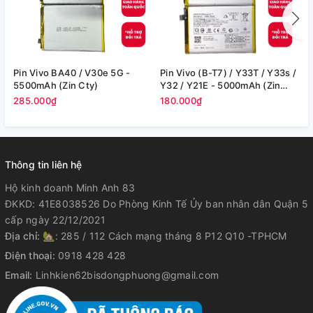
Pin Vivo BA40 / V30e 5G -
Pin Vivo (B-T7) / Y33T / Y33s /
P
5500mAh (Zin Cty)
Y32 / Y21E - 5000mAh (Zin
3
Cty)
285.000₫
180.000₫
4
Thông tin liên hệ
Hộ kinh doanh Minh Anh 83
ĐKKD: 41E8038526 Do Phòng Kinh Tế Ủy ban nhân dân Quận 5
cấp ngày 22/12/2021
Địa chỉ:
🏡: 285 / 112 Cách mạng tháng 8 P12 Q10 -TPHCM
Điện thoại:
0918 428 428
Email:
Linhkien62bisdongphuong@gmail.com