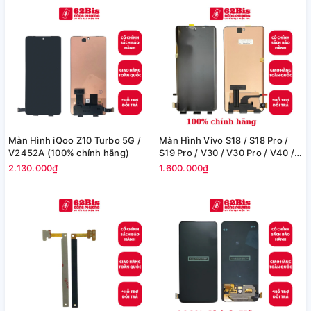
Màn Hình iQoo Z10 Turbo 5G /
Màn Hình Vivo S18 / S18 Pro /
V2452A (100% chính hãng)
S19 Pro / V30 / V30 Pro / V40 /
V40 Pro (100% Chính Hãng)
2.130.000₫
1.600.000₫