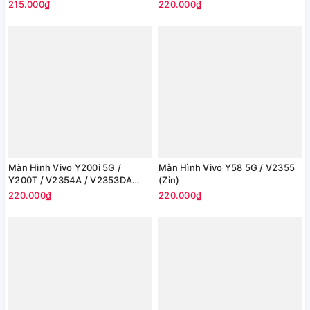
Z9x (Zin)
215.000₫
220.000₫
Màn Hình Vivo Y200i 5G /
Màn Hình Vivo Y58 5G / V2355
Y200T / V2354A / V2353DA
(Zin)
(Zin)
220.000₫
220.000₫