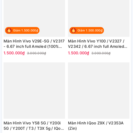
Giảm 1.500.000₫
Giảm 1.500.000₫
Màn Hình Vivo V29E-5G / V2317
Màn Hình Vivo Y100 / V2327 /
- 6.67 inch full Amoled (100%
V2342 / 6.67 inch full Amoled
Zin hãng)
(100% Zin hãng)
1.500.000₫
1.500.000₫
3.000.000₫
3.000.000₫
Màn Hình Vivo Y58 5G / Y200i
Màn Hình IQoo Z9X / V2353A
5G / Y200T / T3 / T3X 5g / IQoo
(Zin)