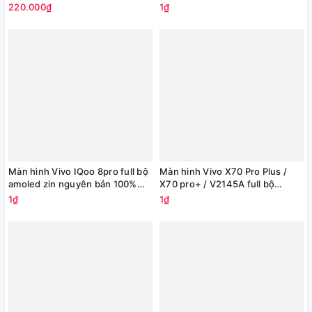
V1804 (TFT)
MHVVX70PP
220.000₫
1₫
Màn hình Vivo IQoo 8pro full bộ
Màn hình Vivo X70 Pro Plus /
amoled zin nguyên bản 100%
X70 pro+ / V2145A full bộ
MHVVX70PP
amoled zin nguyên bản 100%
1₫
1₫
MHVVX70PP