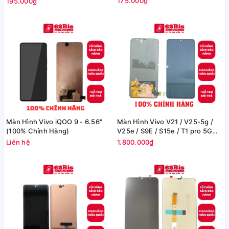
175.000₫
195.000₫
Màn Hình Vivo iQOO 9 - 6.56"
Màn Hình Vivo V21 / V25-5g /
(100% Chính Hãng)
V25e / S9E / S15e / T1 pro 5G
(100% Chính Hãng)
Liên hệ
1.800.000₫