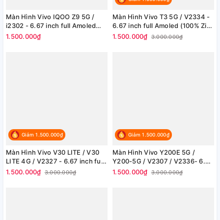
Màn Hình Vivo IQOO Z9 5G /
Màn Hình Vivo T3 5G / V2334 -
i2302 - 6.67 inch full Amoled
6.67 inch full Amoled (100% Zin
(100% Zin hãng)
hãng)
1.500.000₫
1.500.000₫
3.000.000₫
Giảm 1.500.000₫
Giảm 1.500.000₫
Màn Hình Vivo V30 LITE / V30
Màn Hình Vivo Y200E 5G /
LITE 4G / V2327 - 6.67 inch full
Y200-5G / V2307 / V2336- 6.67
Amoled (100% Zin hãng)
inch full Amoled (100% Zin
1.500.000₫
1.500.000₫
3.000.000₫
3.000.000₫
hãng)