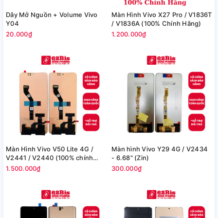
Dây Mở Nguồn + Volume Vivo
Màn Hình Vivo X27 Pro / V1836T
Y04
/ V1836A (100% Chính Hãng)
20.000₫
1.200.000₫
Màn Hình Vivo V50 Lite 4G /
Màn hình Vivo Y29 4G / V2434
V2441 / V2440 (100% chính
- 6.68" (Zin)
hãng)
1.500.000₫
300.000₫