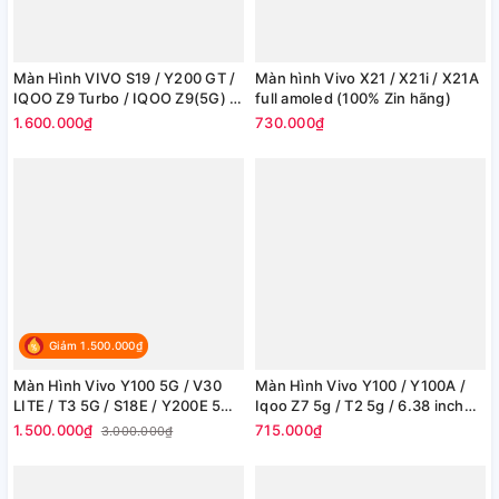
Màn Hình VIVO S19 / Y200 GT /
Màn hình Vivo X21 / X21i / X21A
IQOO Z9 Turbo / IQOO Z9(5G) -
full amoled (100% Zin hãng)
(100% chính hãng)
1.600.000₫
730.000₫
Giảm 1.500.000₫
Màn Hình Vivo Y100 5G / V30
Màn Hình Vivo Y100 / Y100A /
LITE / T3 5G / S18E / Y200E 5G /
Iqoo Z7 5g / T2 5g / 6.38 inch
V40SE 5G / V30SE / IQOO Z9
full amoled (Zin)
1.500.000₫
715.000₫
3.000.000₫
5G / V29E-5G V2317 / Y200-5G
V2307- 6.67 inch (100% Chính
Hãng))