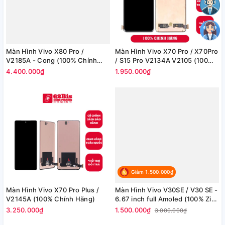
Màn Hình Vivo X80 Pro /
Màn Hình Vivo X70 Pro / X70Pro
V2185A - Cong (100% Chính
/ S15 Pro V2134A V2105 (100%
Hãng)
Chính Hãng)
4.400.000₫
1.950.000₫
Giảm 1.500.000₫
Màn Hình Vivo X70 Pro Plus /
Màn Hình Vivo V30SE / V30 SE -
V2145A (100% Chính Hãng)
6.67 inch full Amoled (100% Zin
hãng)
3.250.000₫
1.500.000₫
3.000.000₫