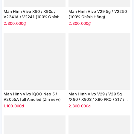
Màn Hình Vivo X90 / X90s /
Màn Hình Vivo V29 5g / V2250
V2241A / V2241 (100% Chính
(100% Chính Hãng)
Hãng)
2.300.000₫
2.300.000₫
Màn Hình Vivo iQOO Neo 5 /
Màn Hình Vivo V29 / V29 5g
V2055A full Amoled​​​​​​​ (Zin new)
/X90 / X90S / X90 PRO / S17 /
S17 Pro / S17T / V29 Pro (100%
1.100.000₫
2.300.000₫
Chính Hãng)