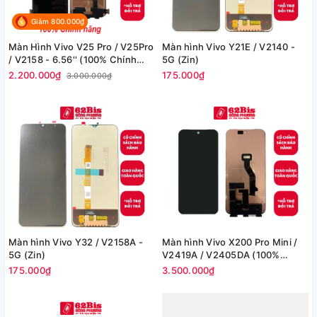
Giảm 800.000₫
Màn Hình Vivo V25 Pro / V25Pro
Màn hình Vivo Y21E / V2140 -
/ V2158 - 6.56'' (100% Chính
5G (Zin)
Hãng)
2.200.000₫
175.000₫
3.000.000₫
Màn hình Vivo Y32 / V2158A -
Màn hình Vivo X200 Pro Mini​​ /
5G (Zin)
V2419A / V2405DA (100%
Chính hãng)
175.000₫
3.500.000₫