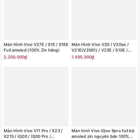
Màn Hình Vivo V27E / S15 / S16E
Màn Hình Vivo V20 / V20se /
Full amoled (100% Zin hãng)
V21E(V2061) / V23E / S10E /
Y75 / S6 5G / Y55 / X50e / Y70 /
2.200.000₫
1.495.000₫
Y73s / S7e (100% Chính Hãng)
Màn Hình Vivo V11 Pro / X23 /
Màn hình Vivo IQoo 9pro full bộ
X21S / IQ00 / IQ00 Pro /
amoled zin nguyên bản 100%