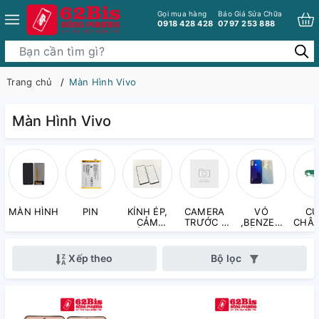
Gọi mua hàng
Báo Giá Sửa Chữa
0918 428 428
0797 253 888
Trang chủ
Màn Hình Vivo
Màn Hình Vivo
MÀN HÌNH
PIN
KÍNH ÉP,
CAMERA
VỎ
CỤ
CẢM
TRƯỚC ,
,BENZEN
CHÂN
ỨNG,
CAMERA
VÀ PHỤ
KÍNH
SAU
KIỆN LÊN
CAMERA
MÁY
Xếp theo
Bộ lọc