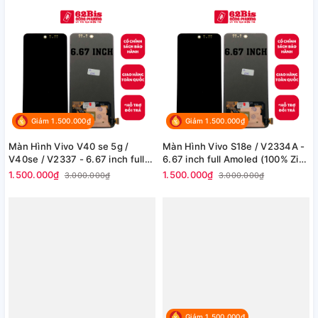
Giảm 1.500.000₫
Giảm 1.500.000₫
Màn Hình Vivo V40 se 5g /
Màn Hình Vivo S18e / V2334A -
V40se / V2337 - 6.67 inch full
6.67 inch full Amoled (100% Zin
Amoled (100% Zin hãng)
hãng)
1.500.000₫
1.500.000₫
3.000.000₫
3.000.000₫
Giảm 1.500.000₫