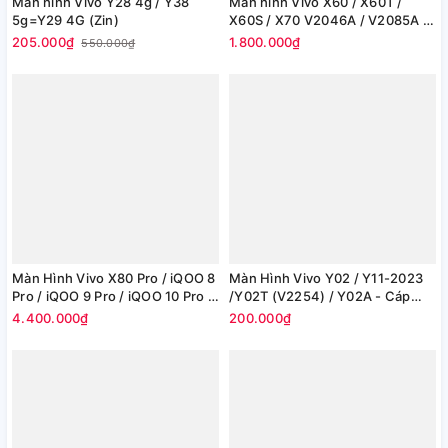
Màn hình Vivo Y28 4g / Y38
Màn hình Vivo X60 / X60T /
5g=Y29 4G (Zin)
X60S / X70 V2046A / V2085A /
V2059A / V2133A, V2104 (100%
205.000₫
1.800.000₫
550.000₫
Chính Hãng)
Màn Hình Vivo X80 Pro / iQOO 8
Màn Hình Vivo Y02 / Y11-2023
Pro / iQOO 9 Pro / iQOO 10 Pro -
/Y02T (V2254) / Y02A - Cáp
Cong (100% Chính Hãng)
Vàng (Zin)
4.400.000₫
200.000₫