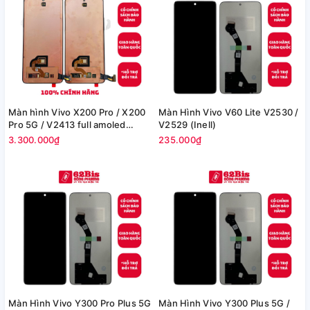
Màn hình Vivo X200 Pro / X200
Màn Hình Vivo V60 Lite V2530 /
Pro 5G / V2413 full amoled
V2529 (Inell)
(100% Zin hãng)
3.300.000₫
235.000₫
Màn Hình Vivo Y300 Pro Plus 5G
Màn Hình Vivo Y300 Plus 5G /