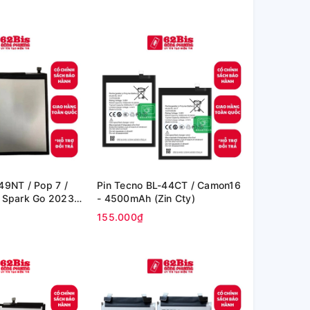
49NT / Pop 7 /
Pin Tecno BL-44CT / Camon16
 Spark Go 2023 /
- 4500mAh (Zin Cty)
4 -5000mAh (Zin
155.000₫