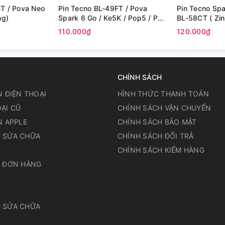
T / Pova Neo
Pin Tecno BL-49FT / Pova
Pin Tecno Spa
ng)
Spark 6 Go / Ke5K / Pop5 / Pop
BL-58CT ( Zin
5lite ( Zin)
110.000₫
120.000₫
CHÍNH SÁCH
N ĐIỆN THOẠI
HÌNH THỨC THANH TOÁN
ẠI CŨ
CHÍNH SÁCH VẬN CHUYỂN
N APPLE
CHÍNH SÁCH BẢO MẬT
 SỬA CHỮA
CHÍNH SÁCH ĐỔI TRẢ
N
CHÍNH SÁCH KIỂM HÀNG
A ĐƠN HÀNG
 SỬA CHỮA