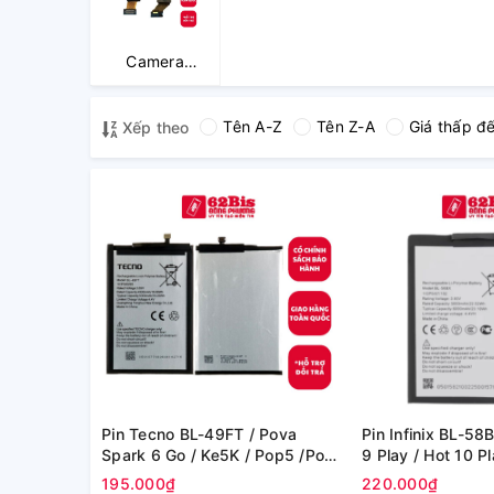
Camera
trước,
Camera sau
Tên A-Z
Tên Z-A
Giá thấp đ
Xếp theo
Tecno
Pin Tecno BL-49FT / Pova
Pin Infinix BL-58B
Spark 6 Go / Ke5K / Pop5 /Pop
9 Play / Hot 10 Pl
5lite ( Zin Cty)
Play / Hot 12 Pl
195.000₫
220.000₫