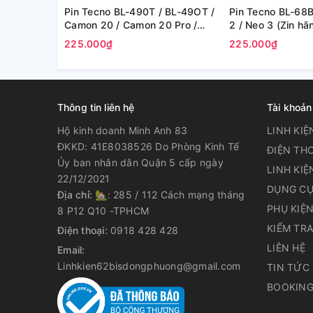
Pin Tecno BL-490T / BL-49OT /
Pin Tecno BL-68B
Camon 20 / Camon 20 Pro /
2 / Neo 3 (Zin hã
Spark 20 Pro (Zin Cty)
225.000₫
225.000₫
Thông tin liên hệ
Tài khoản
Hộ kinh doanh Minh Anh 83
LINH KIỆ
ĐKKD: 41E8038526 Do Phòng Kinh Tế
ĐIỆN THO
Ủy ban nhân dân Quận 5 cấp ngày
LINH KIỆ
22/12/2021
DỤNG CỤ
Địa chỉ:
🏡: 285 / 112 Cách mạng tháng
PHỤ KIỆ
8 P12 Q10 -TPHCM
KIỂM TR
Điện thoại:
0918 428 428
LIÊN HỆ
Email:
Linhkien62bisdongphuong@gmail.com
TIN TỨC
BOOKING