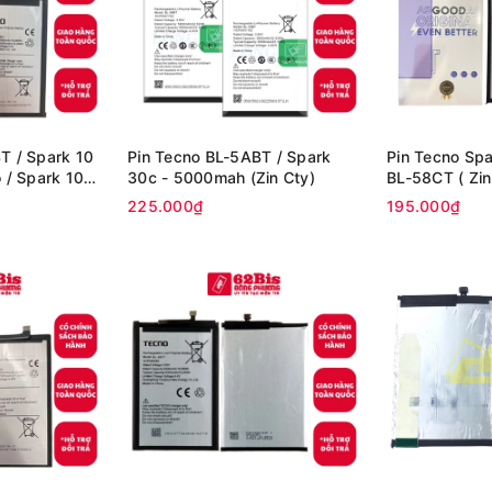
T / Spark 10
Pin Tecno BL-5ABT / Spark
Pin Tecno Spa
 / Spark 10
30c - 5000mah (Zin Cty)
BL-58CT ( Zin
/ Spark 20 pro
225.000₫
195.000₫
000mAh (Zin