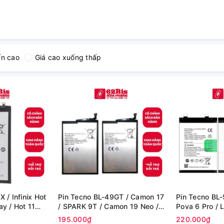
ến cao
Giá cao xuống thấp
X / Infinix Hot
Pin Tecno BL-49GT / Camon 17
Pin Tecno BL-
ay / Hot 11
/ SPARK 9T / Camon 19 Neo /
Pova 6 Pro / L
ay , 6000mAh
Camon 18 / Camon 18T (Zin
195.000₫
220.000₫