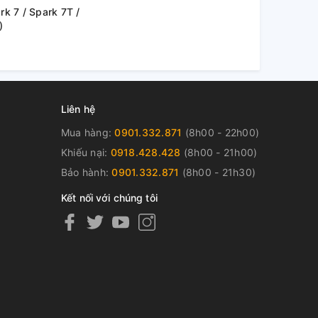
rk 7 / Spark 7T /
)
Liên hệ
Mua hàng:
0901.332.871
(8h00 - 22h00)
Khiếu nại:
0918.428.428
(8h00 - 21h00)
Bảo hành:
0901.332.871
(8h00 - 21h30)
Kết nối với chúng tôi