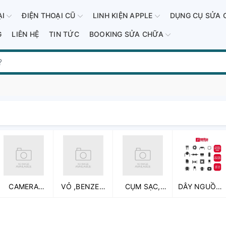
ẠI
ĐIỆN THOẠI CŨ
LINH KIỆN APPLE
DỤNG CỤ SỬA 
G
LIÊN HỆ
TIN TỨC
BOOKING SỬA CHỮA
CAMERA
VỎ ,BENZEN
CỤM SẠC,
DÂY NGUỒN ,
TRƯỚC ,
VÀ PHỤ KIỆN
CHÂN SẠC
CÁP NỐI CÁC
CAMERA SAU
LÊN MÁY
LOẠI