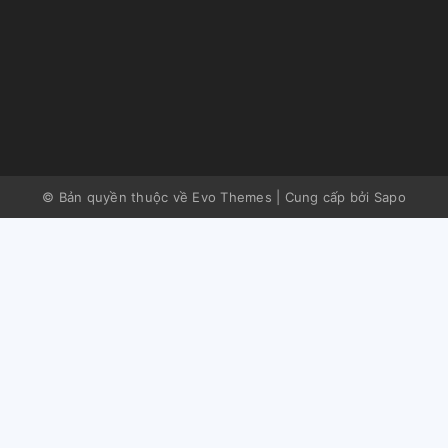
© Bản quyền thuộc về Evo Themes
|
Cung cấp bởi
Sapo