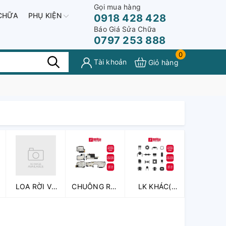
Gọi mua hàng
CHỮA
PHỤ KIỆN
0918 428 428
Báo Giá Sửa Chữa
0797 253 888
0
Tài khoản
Giỏ hàng
LOA RỜI VÀ
CHUÔNG RỜI
LK KHÁC(
CỤM LOA
VÀ CỤM
PHẢN
CHUÔNG
QUANG,
ỐC,...)