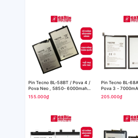
(Zin Cty)
Pin Tecno BL-58BT / Pova 4 /
Pin Tecno BL-68A
Pova Neo , 5850- 6000mah
Pova 3 - 7000mAh
(Zin Cty)
155.000₫
205.000₫