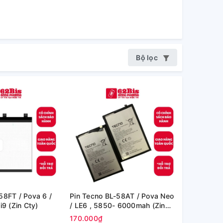
Bộ lọc
58FT / Pova 6 /
Pin Tecno BL-58AT / Pova Neo
i9 (Zin Cty)
/ LE6 , 5850- 6000mah (Zin
Cty)
170.000₫