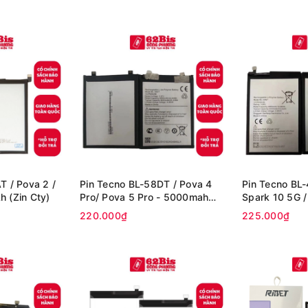
Cty)
T / Pova 2 /
Pin Tecno BL-58DT / Pova 4
Pin Tecno BL-
 (Zin Cty)
Pro/ Pova 5 Pro - 5000mah
Spark 10 5G /
(Zin Cty)
Spark Go 202
220.000₫
225.000₫
Cty)