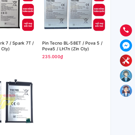
rk 7 / Spark 7T /
Pin Tecno BL-58ET / Pova 5 /
 Cty)
Pova5 / LH7n (Zin Cty)
235.000₫