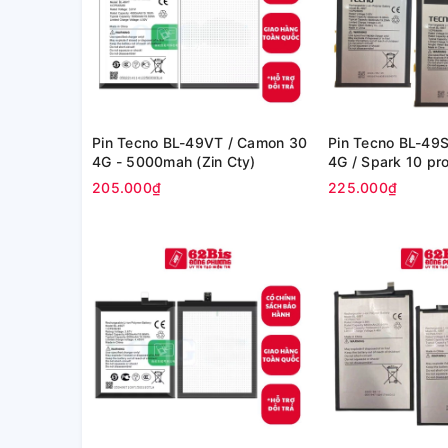
Pin Tecno BL-49VT / Camon 30
Pin Tecno BL-49S
4G - 5000mah (Zin Cty)
4G / Spark 10 pro
NFC / Spark 10c 
205.000₫
225.000₫
/ Spark 20C - 5
Cty)