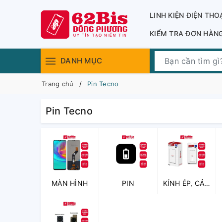
LINH KIỆN ĐIỆN THO
KIỂM TRA ĐƠN HÀN
DANH MỤC
Trang chủ
Pin Tecno
Pin Tecno
MÀN HÌNH
PIN
KÍNH ÉP, CẢM
ỨNG, KÍNH
CAMERA