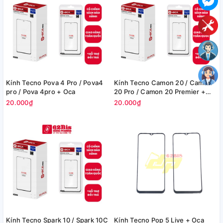
Kính Tecno Pova 4 Pro / Pova4
Kính Tecno Camon 20 / Camon
pro / Pova 4pro + Oca
20 Pro / Camon 20 Premier +
Oca
20.000₫
20.000₫
Kính Tecno Spark 10 / Spark 10C
Kính Tecno Pop 5 Live + Oca