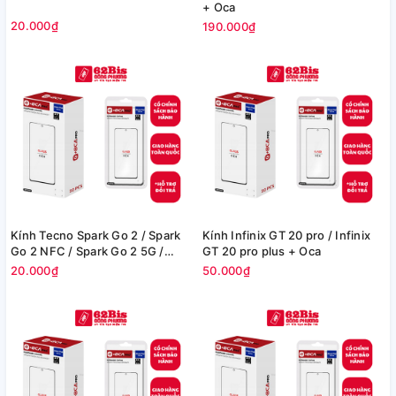
+ Oca
20.000₫
190.000₫
Kính Tecno Spark Go 2 / Spark
Kính Infinix GT 20 pro / Infinix
Go 2 NFC / Spark Go 2 5G /
GT 20 pro plus + Oca
Spark Go 2S / Spark Go 2 Pro /
20.000₫
50.000₫
Spark Go 2 Pro Plus / POP 10 /
POP 10 Pro + Oca