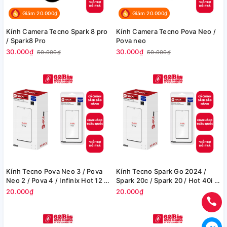
Giảm 20.000₫
Giảm 20.000₫
Kính Camera Tecno Spark 8 pro
Kính Camera Tecno Pova Neo /
/ Spark8 Pro
Pova neo
30.000₫
30.000₫
50.000₫
50.000₫
Kính Tecno Pova Neo 3 / Pova
Kính Tecno Spark Go 2024 /
Neo 2 / Pova 4 / Infinix Hot 12 /
Spark 20c / Spark 20 / Hot 40i /
Note 12i / Hot 20 / Hot 20 Play /
Infinix Smart 8 + Oca
20.000₫
20.000₫
Hot 30 / Hot 30 Play NFC / Itel
P40 Plus + Oca