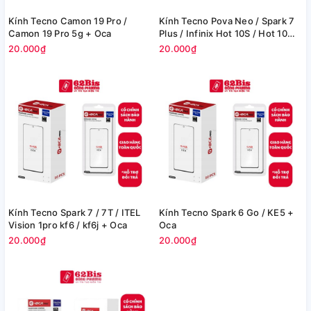
Kính Tecno Camon 19 Pro /
Kính Tecno Pova Neo / Spark 7
Camon 19 Pro 5g + Oca
Plus / Infinix Hot 10S / Hot 10
Play / Hot 10T / Hot 11 / HOT 11
20.000₫
20.000₫
Play / Itel Smart 6 plus / Vision 2
Plus / Vision 3 plus + Oca
Kính Tecno Spark 7 / 7T / ITEL
Kính Tecno Spark 6 Go / KE5 +
Vision 1pro kf6 / kf6j + Oca
Oca
20.000₫
20.000₫