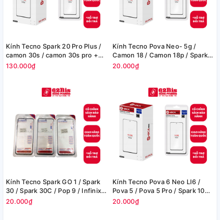
Kính Tecno Spark 20 Pro Plus /
Kính Tecno Pova Neo- 5g /
camon 30s / camon 30s pro +
Camon 18 / Camon 18p / Spark 8
Oca
pro / Infinix Hot 11s + Oca
130.000₫
20.000₫
Kính Tecno Spark GO 1 / Spark
Kính Tecno Pova 6 Neo LI6 /
30 / Spark 30C / Pop 9 / Infinix
Pova 5 / Pova 5 Pro / Spark 10
Smart 9 / Infinix Hot 50i - G +
Pro / Spark 20 Pro / Spark 20S
20.000₫
20.000₫
Oca
pro / Spark 20 Ultra / Infinix Hot
30 5G / Hot 40 / Note 30 / Note