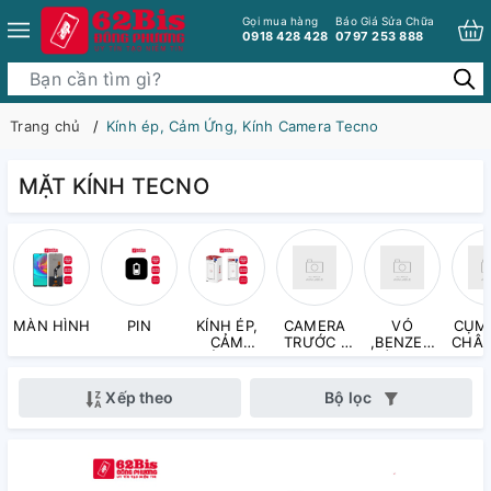
Gọi mua hàng
Báo Giá Sửa Chữa
0918 428 428
0797 253 888
Trang chủ
Kính ép, Cảm Ứng, Kính Camera Tecno
MẶT KÍNH TECNO
MÀN HÌNH
PIN
KÍNH ÉP,
CAMERA
VỎ
CỤM 
CẢM
TRƯỚC ,
,BENZEN
CHÂN
ỨNG,
CAMERA
VÀ PHỤ
KÍNH
SAU
KIỆN LÊN
CAMERA
MÁY
Xếp theo
Bộ lọc