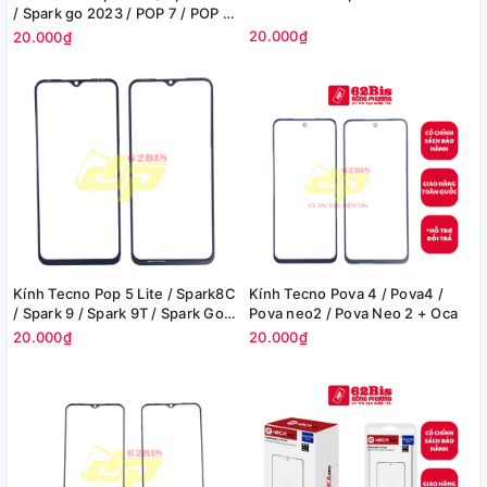
/ Spark go 2023 / POP 7 / POP 7
pro / Infinix HOT 30i / Smart 7 /
20.000₫
20.000₫
Smart 7 plus / Itel S23 / Itel A50
/ A05S / A05I / A60 / a70 / Itel
Colour Pro 5G / P40 / P55 / ZTE
A34 / A54 / A33S + Oca
Kính Tecno Pop 5 Lite / Spark8C
Kính Tecno Pova 4 / Pova4 /
/ Spark 9 / Spark 9T / Spark Go
Pova neo2 / Pova Neo 2 + Oca
2022 / itel Vision 3 / Vision 5 +
20.000₫
20.000₫
Oca