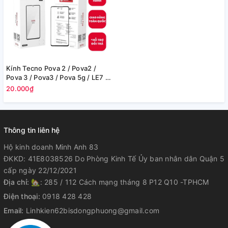
Kính Tecno Pova 2 / Pova2 /
Pova 3 / Pova3 / Pova 5g / LE7 /
LE8 + Oca
20.000₫
Thông tin liên hệ
Hộ kinh doanh Minh Anh 83
ĐKKD: 41E8038526 Do Phòng Kinh Tế Ủy ban nhân dân Quận 5
cấp ngày 22/12/2021
Địa chỉ:
🏡: 285 / 112 Cách mạng tháng 8 P12 Q10 -TPHCM
Điện thoại:
0918 428 428
Email:
Linhkien62bisdongphuong@gmail.com