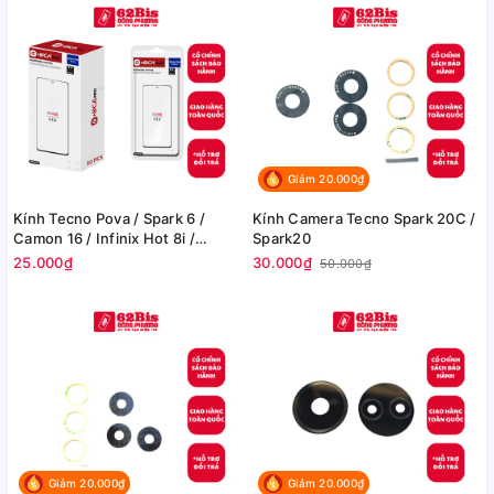
40X + Oca
Giảm 20.000₫
Kính Tecno Pova / Spark 6 /
Kính Camera Tecno Spark 20C /
Camon 16 / Infinix Hot 8i /
Spark20
Infinix Hot 10 + Oca
25.000₫
30.000₫
50.000₫
Giảm 20.000₫
Giảm 20.000₫