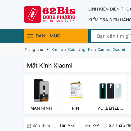
LINH KIỆN ĐIỆN THO
KIỂM TRA ĐƠN HÀN
DANH MỤC
Trang chủ
Kính ép, Cảm Ứng, Kính Camera Xiaomi
Mặt Kính Xiaomi
MÀN HÌNH
PIN
VỎ ,BENZEN
VÀ PHỤ KIỆN
LÊN MÁY
Tên A-Z
Tên Z-A
Giá thấp đ
Xếp theo