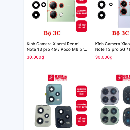
Kính Camera Xiaomi Redmi
Kính Camera Xia
Note 13 pro 4G / Poco M6 pro
Note 13 pro 5G /
4g - Bộ 3c
Bộ 3c
30.000₫
30.000₫