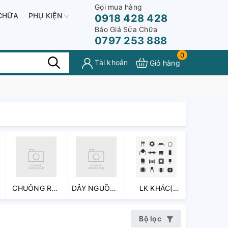
Gọi mua hàng
CHỮA
PHỤ KIỆN
0918 428 428
Báo Giá Sửa Chữa
0797 253 888
0
Tài khoản
Giỏ hàng
CHUÔNG RỜI
DÂY NGUỒN ,
LK KHÁC(
VÀ CỤM
CÁP NỐI CÁC
PHẢN
CHUÔNG
LOẠI
QUANG,
Bộ lọc
ỐC,...)