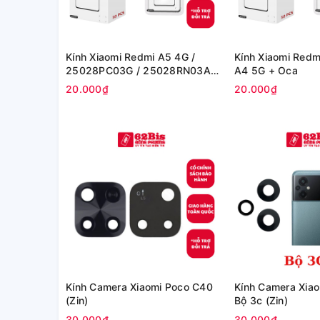
Kính Xiaomi Redmi A5 4G /
Kính Xiaomi Redm
25028PC03G / 25028RN03A /
A4 5G + Oca
25028RN03I + Oca
20.000₫
20.000₫
Kính Camera Xiaomi Poco C40
Kính Camera Xiao
(Zin)
Bộ 3c (Zin)
30.000₫
30.000₫