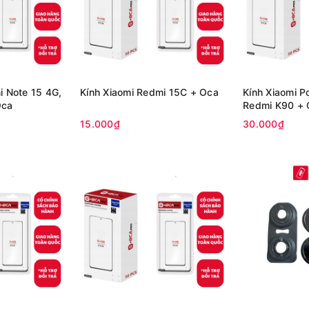
i Note 15 4G,
Kính Xiaomi Redmi 15C + Oca
Kính Xiaomi P
Oca
Redmi 
15.000₫
30.000₫