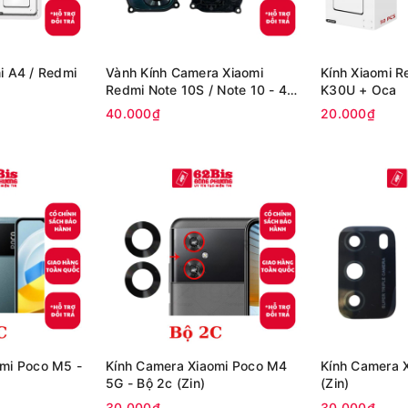
i A4 / Redmi
Vành Kính Camera Xiaomi
Kính Xiaomi R
Redmi Note 10S / Note 10 - 4g
K30U + Oca
(Zin)
40.000₫
20.000₫
mi Poco M5 -
Kính Camera Xiaomi Poco M4
Kính Camera 
5G - Bộ 2c (Zin)
(Zin)
30.000₫
30.000₫