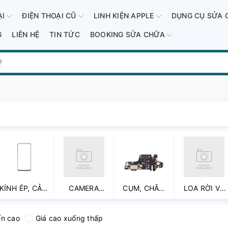
ẠI
ĐIỆN THOẠI CŨ
LINH KIỆN APPLE
DỤNG CỤ SỬA 
G
LIÊN HỆ
TIN TỨC
BOOKING SỬA CHỮA
KÍNH ÉP, CẢM
CAMERA
CỤM, CHÂN
LOA RỜI VÀ
ỨNG, KÍNH
TRƯỚC ,
SẠC
CỤM LOA
CAMERA
CAMERA SAU
ến cao
Giá cao xuống thấp