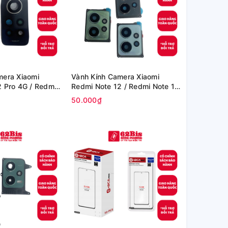
mera Xiaomi
Vành Kính Camera Xiaomi
 Pro 4G / Redmi
Redmi Note 12 / Redmi Note 12
g
4G
50.000₫