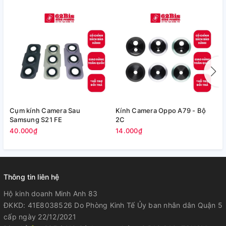
Cụm kính Camera Sau
Kính Camera Oppo A79 - Bộ
V
Samsung S21 FE
2C
5
40.000₫
14.000₫
Thông tin liên hệ
Hộ kinh doanh Minh Anh 83
ĐKKD: 41E8038526 Do Phòng Kinh Tế Ủy ban nhân dân Quận 5
cấp ngày 22/12/2021