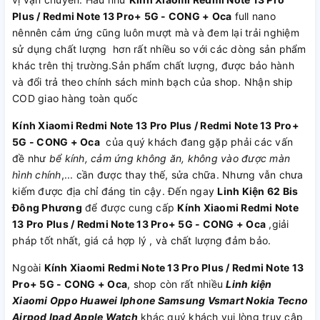
Plus / Redmi Note 13 Pro+ 5G - CONG + Oca
full nano
nênnên cảm ứng cũng luôn mượt mà và đem lại trải nghiệm
sử dụng chất lượng hơn rất nhiều so với các dòng sản phẩm
khác trên thị trường.Sản phẩm chất lượng, được bảo hành
và đổi trả theo chính sách minh bạch của shop. Nhận ship
COD giao hàng toàn quốc
Kính Xiaomi Redmi Note 13 Pro Plus / Redmi Note 13 Pro+
5G - CONG + Oca
của quý khách đang gặp phải các vấn
đề như
bể kính, cảm ứng không ăn, không vào được màn
hình chính
,... cần được thay thế, sửa chữa. Nhưng vẫn chưa
kiếm được địa chỉ đáng tin cậy. Đến ngay
Linh Kiện 62 Bis
Đông Phương
để được cung cấp
Kính Xiaomi Redmi Note
13 Pro Plus / Redmi Note 13 Pro+ 5G - CONG + Oca
,giải
pháp tốt nhất, giá cả hợp lý , và chất lượng đảm bảo.
Ngoài
Kính Xiaomi Redmi Note 13 Pro Plus / Redmi Note 13
Pro+ 5G - CONG + Oca
, shop còn rất nhiều
Linh kiện
Xiaomi
Oppo
Huawei
Iphone
Samsung
Vsmart
Nokia
Tecno
Airpod
Ipad
Apple Watch
khác quý khách vui lòng truy cập