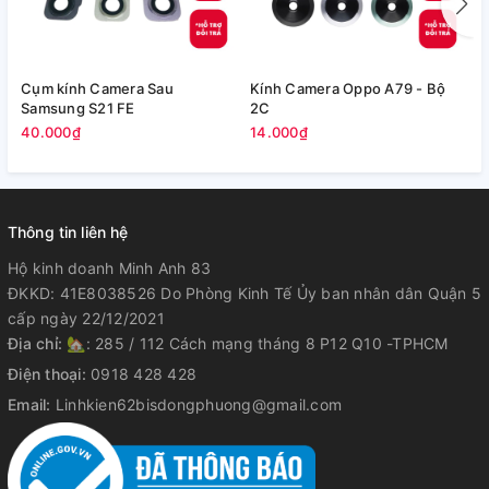
Cụm kính Camera Sau
Kính Camera Oppo A79 - Bộ
V
Samsung S21 FE
2C
5
40.000₫
14.000₫
Thông tin liên hệ
Hộ kinh doanh Minh Anh 83
ĐKKD: 41E8038526 Do Phòng Kinh Tế Ủy ban nhân dân Quận 5
cấp ngày 22/12/2021
Địa chỉ:
🏡: 285 / 112 Cách mạng tháng 8 P12 Q10 -TPHCM
Điện thoại:
0918 428 428
Email:
Linhkien62bisdongphuong@gmail.com