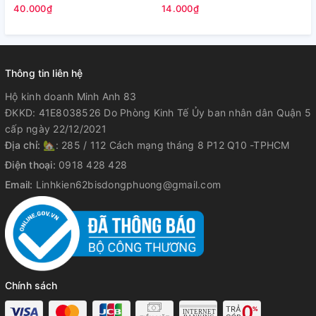
5
40.000₫
14.000₫
Thông tin liên hệ
Hộ kinh doanh Minh Anh 83
ĐKKD: 41E8038526 Do Phòng Kinh Tế Ủy ban nhân dân Quận 5
cấp ngày 22/12/2021
Địa chỉ:
🏡: 285 / 112 Cách mạng tháng 8 P12 Q10 -TPHCM
Điện thoại:
0918 428 428
Email:
Linhkien62bisdongphuong@gmail.com
Chính sách