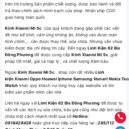
trên thị trường.Sản phẩm chất lượng, được bảo hành và đổi
trả theo chính sách minh bạch của shop. Nhận ship COD
giao hàng toàn quốc
Kính Xiaomi Mi 5c
của quý khách đang gặp phải các vấn
đề như
bể kính, cảm ứng không ăn, không vào được màn
hình chính
,... cần được thay thế, sửa chữa. Nhưng vẫn chưa
kiếm được địa chỉ đáng tin cậy. Đến ngay
Linh Kiện 62 Bis
Đông Phương
để được cung cấp
Kính Xiaomi Mi 5c
,giải
pháp tốt nhất, giá cả hợp lý , và chất lượng đảm bảo.
Ngoài
Kính Xiaomi Mi 5c
, shop còn rất nhiều
Linh
kiện Xiaomi Oppo Huawei Iphone Samsung Vsmart Nokia Tec
Watch
khác quý khách vui lòng truy cập website và tìm
kiếm sản phẩm mình cần nhé
Liên hệ ngay với
Linh Kiện 62 Bis Đông Phương
để được tư
vấn về các dịch vụ sửa chữa, báo giá cũng như đặt lịch sửa
chữa một cách nhanh nhất qua số
Hotline:
0918428428
hoặc ghé trực tiếp cửa hàng tại
:
285/112