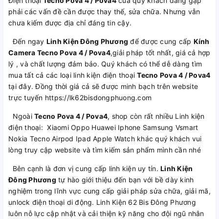
Điện thoại
Tecno Pova 4 / Pova4
của quý khách đang gặp
phải các vấn đề cần được thay thế, sửa chữa. Nhưng vẫn
chưa kiếm được địa chỉ đáng tin cậy.
Đến ngay
Linh Kiện Đông Phương
để được cung cấp
Kính
Camera Tecno Pova 4 / Pova4
,giải pháp tốt nhất, giá cả hợp
lý , và chất lượng đảm bảo. Quý khách có thể dễ dàng tìm
mua tất cả các loại linh kiện điện thoại
Tecno Pova 4 / Pova4
tại đây. Đồng thời giá cả sẽ được minh bạch trên website
trực tuyến https://lk62bisdongphuong.com
Ngoài
Tecno Pova 4 / Pova4
, shop còn rất nhiều Linh kiện
điện thoại: Xiaomi Oppo Huawei Iphone Samsung Vsmart
Nokia Tecno Airpod Ipad Apple Watch khác quý khách vui
lòng truy cập website và tìm kiếm sản phẩm mình cần nhé
Bên cạnh là đơn vị cung cấp linh kiện uy tín.
Linh Kiện
Đông Phương
tự hào giới thiệu đến bạn với bề dày kinh
nghiệm trong lĩnh vực cung cấp giải pháp sửa chữa, giải mã,
unlock điện thoại di động. Linh Kiện 62 Bis Đông Phương
luôn nỗ lực cập nhật và cải thiện kỹ năng cho đội ngũ nhân