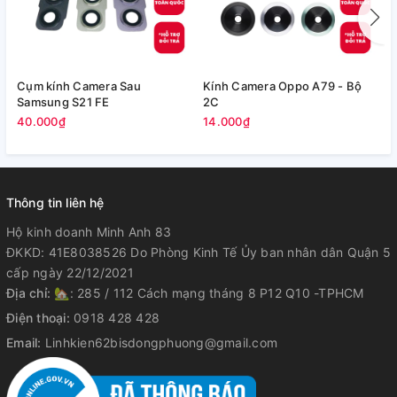
Cụm kính Camera Sau
Kính Camera Oppo A79 - Bộ
V
Samsung S21 FE
2C
5
40.000₫
14.000₫
Thông tin liên hệ
Hộ kinh doanh Minh Anh 83
ĐKKD: 41E8038526 Do Phòng Kinh Tế Ủy ban nhân dân Quận 5
cấp ngày 22/12/2021
Địa chỉ:
🏡: 285 / 112 Cách mạng tháng 8 P12 Q10 -TPHCM
Điện thoại:
0918 428 428
Email:
Linhkien62bisdongphuong@gmail.com