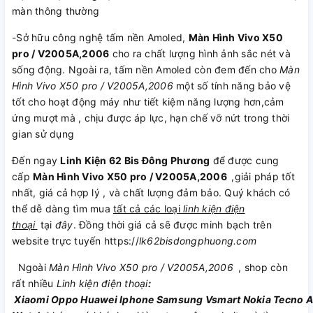
màn thông thường
-Sở hữu công nghệ tấm nền Amoled,
Màn Hình Vivo X50
pro / V2005A,2006
cho ra chất lượng hình ảnh sắc nét và
sống động. Ngoài ra, tấm nền Amoled còn đem đến cho
Màn
Hình Vivo X50 pro / V2005A,2006
một số tính năng bảo vệ
tốt cho hoạt động máy như tiết kiệm năng lượng hơn,cảm
ứng mượt mà , chịu được áp lực, hạn chế vỡ nứt trong thời
gian sử dụng
Đến ngay
Linh Kiện 62 Bis Đông Phương
để được cung
cấp
Màn Hình Vivo X50 pro / V2005A,2006
,giải pháp tốt
nhất, giá cả hợp lý , và chất lượng đảm bảo. Quý khách có
thể dễ dàng tìm mua
tất cả các loại
linh kiện điện
thoại
tại
đây
. Đồng thời giá cả sẽ được minh bạch trên
website trực tuyến https://
lk62bisdongphuong.com
Ngoài
Màn Hình Vivo X50 pro / V2005A,2006
, shop còn
rất nhiều
Linh kiện điện thoại
:
Xiaomi
Oppo
Huawei
Iphone
Samsung
Vsmart
Nokia
Tecno
A