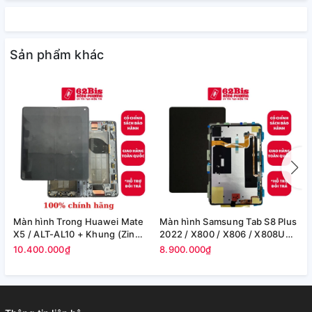
Sản phẩm khác
Màn hình Trong Huawei Mate
Màn hình Samsung Tab S8 Plus
M
X5 / ALT-AL10 + Khung (Zin
2022 / X800 / X806 / X808U
S
Máy)
(12.4in) -(Zin)
F
10.400.000₫
8.900.000₫
8