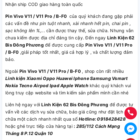
Nhận ship COD giao hàng toàn quốc
Pin Vivo V11 / V11 Pro / B-F0
của quý khách đang gặp phải
các vấn đề như
pin tuột nhanh, xài nhanh hết pin, chai pin ,
sạc không lên %
,... cần được thay thế, sửa chữa. Nhưng vẫn
chưa kiếm được địa chỉ đáng tin cậy. Đến ngay
Linh Kiện 62
Bis Đông Phương
để được cung cấp
Pin Vivo V11 / V11 Pro
/ B-F0
,giải pháp tốt nhất, giá cả hợp lý , và chất lượng đảm
bảo.
Ngoài
Pin Vivo V11 / V11 Pro / B-F0
, shop còn rất nhiều
Linh kiện
Xiaomi
Oppo
Huawei
Iphone
Samsung
Vsmart
Nokia
Tecno
Airpod
Ipad
Apple Watch
khác quý khách vui
lòng truy cập website và tìm kiếm sản phẩm mình cần nhé
Liên hệ ngay với
Linh Kiện 62 Bis Đông Phương
để được tư
vấn về các dịch vụ sửa chữa, báo giá cũng như đặt lịch sửa
chữa một cách nhanh nhất qua số
Hotline: 0918428428
hoặc ghé trực tiếp cửa hàng tại
:
285/112 Cách Mạng
Tháng 8 P.12 Quận 10