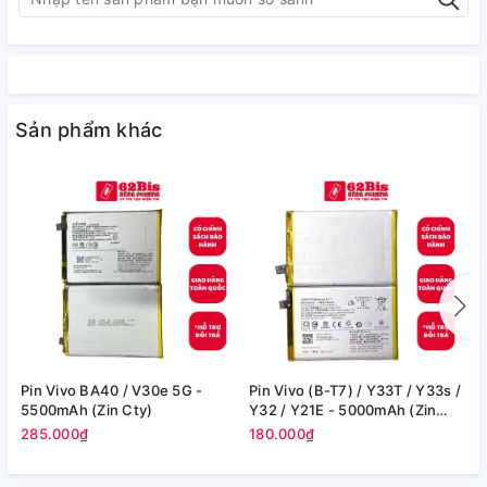
Sản phẩm khác
Pin Vivo BA40 / V30e 5G -
Pin Vivo (B-T7) / Y33T / Y33s /
P
5500mAh (Zin Cty)
Y32 / Y21E - 5000mAh (Zin
3
Cty)
285.000₫
180.000₫
4