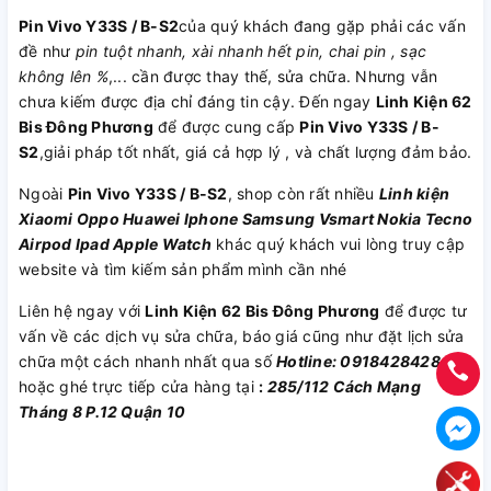
Pin Vivo Y33S / B-S2
của quý khách đang gặp phải các vấn
đề như
pin tuột nhanh, xài nhanh hết pin, chai pin , sạc
không lên %
,... cần được thay thế, sửa chữa. Nhưng vẫn
chưa kiếm được địa chỉ đáng tin cậy. Đến ngay
Linh Kiện 62
Bis Đông Phương
để được cung cấp
Pin Vivo Y33S / B-
S2
,giải pháp tốt nhất, giá cả hợp lý , và chất lượng đảm bảo.
Ngoài
Pin Vivo Y33S / B-S2
, shop còn rất nhiều
Linh kiện
Xiaomi
Oppo
Huawei
Iphone
Samsung
Vsmart
Nokia
Tecno
Airpod
Ipad
Apple Watch
khác quý khách vui lòng truy cập
website và tìm kiếm sản phẩm mình cần nhé
Liên hệ ngay với
Linh Kiện 62 Bis Đông Phương
để được tư
vấn về các dịch vụ sửa chữa, báo giá cũng như đặt lịch sửa
chữa một cách nhanh nhất qua số
Hotline: 0918428428
hoặc ghé trực tiếp cửa hàng tại
:
285/112 Cách Mạng
Tháng 8 P.12 Quận 10