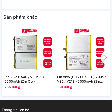
Sản phẩm khác
Pin Vivo BA40 / V30e 5G -
Pin Vivo (B-T7) / Y33T / Y33s /
P
5500mAh (Zin Cty)
Y32 / Y21E - 5000mAh (Zin
3
Cty)
285.000₫
180.000₫
4
Thông tin liên hệ