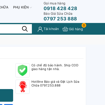
Gọi mua hàng
CHỮA
PHỤ KIỆN
0918 428 428
Báo Giá Sửa Chữa
0797 253 888
0
Tài khoản
Giỏ hàng
Có chế độ bảo hành. Ship COD
giao hàng tận nhà.
Hotlline Báo giá và Đặt Lịch Sửa
Chữa 0797.253.888