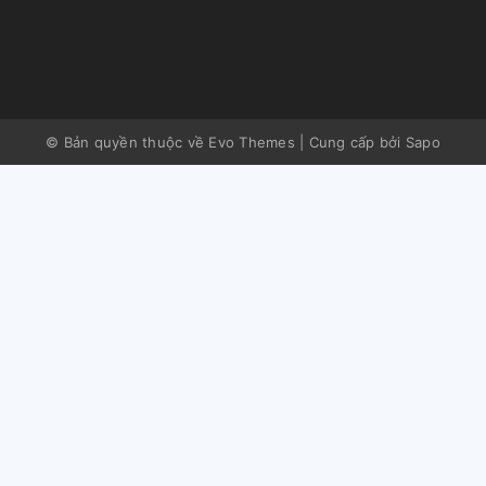
© Bản quyền thuộc về Evo Themes
|
Cung cấp bởi
Sapo