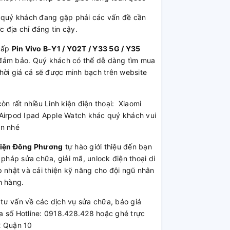
quý khách đang gặp phải các vấn đề cần
 địa chỉ đáng tin cậy.
cấp
Pin Vivo B-Y1 / Y02T / Y33 5G / Y35
ng đảm bảo. Quý khách có thể dễ dàng tìm mua
hời giá cả sẽ được minh bạch trên website
còn rất nhiều Linh kiện điện thoại: Xiaomi
irpod Ipad Apple Watch khác quý khách vui
ần nhé
Kiện Đông Phương
tự hào giới thiệu đến bạn
 pháp sửa chữa, giải mã, unlock điện thoại di
 nhật và cải thiện kỹ năng cho đội ngũ nhân
h hàng.
ư vấn về các dịch vụ sửa chữa, báo giá
a số Hotline: 0918.428.428 hoặc ghé trực
2 Quận 10