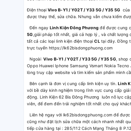
Điện thoại
Vivo B-Y1 / Y02T / Y33 5G / Y35 5G
của 
được thay thế, sửa chữa. Nhưng vẫn chưa kiếm được
Đến ngay
Linh Kiện Đông Phương
để được cung 
5G
,giải pháp tốt nhất, giá cả hợp lý , và chất lượ
tất cả các loại linh kiện điện thoại
CL
tại đây. Đồng t
trực tuyến https://lk62bisdongphuong.com
Ngoài
Vivo B-Y1 / Y02T / Y33 5G / Y35 5G
, shop 
Oppo Huawei Iphone Samsung Vsmart Nokia Tecno A
lòng truy cập website và tìm kiếm sản phẩm mình c
Bên cạnh là đơn vị cung cấp linh kiện uy tín.
Linh 
với bề dày kinh nghiệm trong lĩnh vực cung cấp giải
động. Linh Kiện 62 Bis Đông Phương luôn nỗ lực cập
viên, để đem đến trải nghiệm tốt nhất cho quý khác
Liên hệ ngay với lk62bisdongphuong.com để được t
cũng như đặt lịch sửa chữa một cách nhanh nhất qu
tiếp cửa hàng tại : 285/112 Cách Mạng Tháng 8 P.1