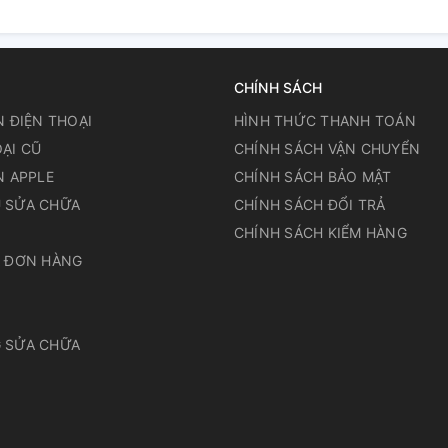
CHÍNH SÁCH
N ĐIỆN THOẠI
HÌNH THỨC THANH TOÁN
ẠI CŨ
CHÍNH SÁCH VẬN CHUYỂN
N APPLE
CHÍNH SÁCH BẢO MẬT
 SỬA CHỮA
CHÍNH SÁCH ĐỔI TRẢ
N
CHÍNH SÁCH KIỂM HÀNG
A ĐƠN HÀNG
 SỬA CHỮA