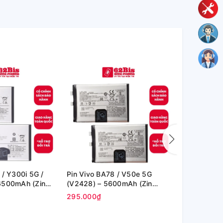
 / Y300i 5G /
Pin Vivo BA78 / V50e 5G
Pin Vivo BA
6500mAh (Zin
(V2428) – 5600mAh (Zin
Neo9 pro/ N
hãng)
295.000₫
420.000₫