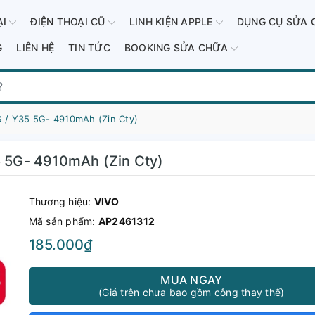
ẠI
ĐIỆN THOẠI CŨ
LINH KIỆN APPLE
DỤNG CỤ SỬA 
G
LIÊN HỆ
TIN TỨC
BOOKING SỬA CHỮA
G / Y35 5G- 4910mAh (Zin Cty)
5 5G- 4910mAh (Zin Cty)
Thương hiệu:
VIVO
Mã sản phẩm:
AP2461312
185.000₫
MUA NGAY
(Giá trên chưa bao gồm công thay thế)