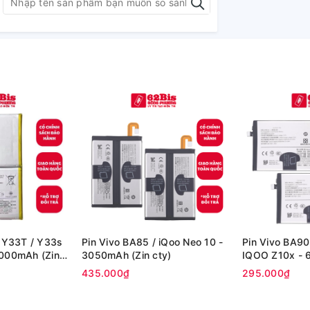
/ Y33T / Y33s
Pin Vivo BA85 / iQoo Neo 10 -
Pin Vivo BA90
5000mAh (Zin
3050mAh (Zin cty)
IQOO Z10x - 
hãng)
435.000₫
295.000₫