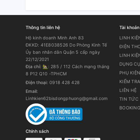
Thông tin liên hệ
Tài khoản
Hộ kinh doanh Minh Anh 83
LINH KIỆ
ĐKKD: 41E8038526 Do Phòng Kinh Tế
ĐIỆN THO
Ủy ban nhân dân Quận 5 cấp ngày
LINH KIỆ
22/12/2021
DỤNG CỤ
Địa chỉ:
🏡: 285 / 112 Cách mạng tháng
PHỤ KIỆ
8 P12 Q10 -TPHCM
KIỂM TR
Điện thoại:
0918 428 428
LIÊN HỆ
Email:
Linhkien62bisdongphuong@gmail.com
TIN TỨC
BOOKING
Chính sách