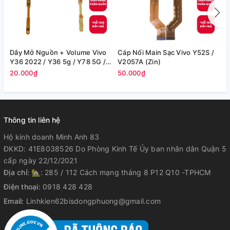
Dây Mở Nguồn + Volume Vivo
Cáp Nối Main Sạc Vivo Y52S /
C
Y36 2022 / Y36 5g / Y78 5G /
V2057A (Zin)
/
Y35+ / Y27 / Y27S (Zin)
20.000₫
50.000₫
4
Thông tin liên hệ
Hộ kinh doanh Minh Anh 83
ĐKKD: 41E8038526 Do Phòng Kinh Tế Ủy ban nhân dân Quận 5
cấp ngày 22/12/2021
Địa chỉ:
🏡: 285 / 112 Cách mạng tháng 8 P12 Q10 -TPHCM
Điện thoại:
0918 428 428
Email:
Linhkien62bisdongphuong@gmail.com