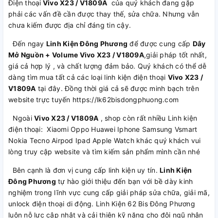
Điện thoại
Vivo X23 / V1809A
của quý khách đang gặp
phải các vấn đề cần được thay thế, sửa chữa. Nhưng vẫn
chưa kiếm được địa chỉ đáng tin cậy.
Đến ngay
Linh Kiện Đông Phương
để được cung cấp
Dây
Mở Nguồn + Volume Vivo X23 / V1809A
,giải pháp tốt nhất,
giá cả hợp lý , và chất lượng đảm bảo. Quý khách có thể dễ
dàng tìm mua tất cả các loại linh kiện điện thoại
Vivo X23 /
V1809A
tại đây. Đồng thời giá cả sẽ được minh bạch trên
website trực tuyến https://lk62bisdongphuong.com
Ngoài
Vivo X23 / V1809A
, shop còn rất nhiều Linh kiện
điện thoại: Xiaomi Oppo Huawei Iphone Samsung Vsmart
Nokia Tecno Airpod Ipad Apple Watch khác quý khách vui
lòng truy cập website và tìm kiếm sản phẩm mình cần nhé
Bên cạnh là đơn vị cung cấp linh kiện uy tín.
Linh Kiện
Đông Phương
tự hào giới thiệu đến bạn với bề dày kinh
nghiệm trong lĩnh vực cung cấp giải pháp sửa chữa, giải mã,
unlock điện thoại di động. Linh Kiện 62 Bis Đông Phương
luôn nỗ lực cập nhật và cải thiện kỹ năng cho đội ngũ nhân