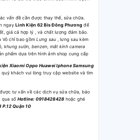
c vấn đề cần được thay thế, sửa chữa.
ến ngay
Linh Kiện 62 Bis Đông Phương
để
hất, giá cả hợp lý , và chất lượng đảm bảo.
a Vỏ chỉ bao gồm
Lưng sau
, lưng sau kèm
ỏ,
khung sườn, benzen
,
mắt kính camera
sản phẩm dựa trên hình ảnh shop cung cấp
kiện
Xiaomi
Oppo
Huawei
Iphone
Samsung
quý khách vui lòng truy cập website và tìm
được tư vấn về các dịch vụ sửa chữa, báo
t qua số
Hotline: 0918428428
hoặc ghé
 P.12 Quận 10