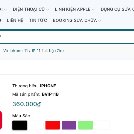
ẠI
ĐIỆN THOẠI CŨ
LINH KIỆN APPLE
DỤNG CỤ SỬA 
G
LIÊN HỆ
TIN TỨC
BOOKING SỬA CHỮA
Vỏ Iphone 11 / IP 11 full bộ (Zin)
Thương hiệu:
IPHONE
Mã sản phẩm:
BVIP11B
360.000₫
Màu Sắc