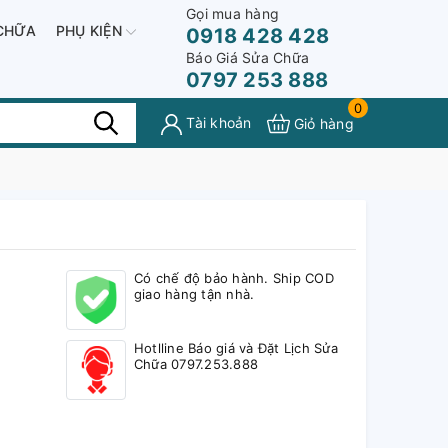
Gọi mua hàng
CHỮA
PHỤ KIỆN
0918 428 428
Báo Giá Sửa Chữa
0797 253 888
0
Tài khoản
Giỏ hàng
Có chế độ bảo hành. Ship COD
giao hàng tận nhà.
Hotlline Báo giá và Đặt Lịch Sửa
Chữa 0797.253.888