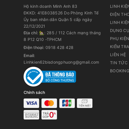
Hộ kinh doanh Minh Anh 83
LINH KIỆ
ĐKKD: 41E8038526 Do Phòng Kinh Tế
ĐIỆN THO
Ủy ban nhân dân Quận 5 cấp ngày
LINH KIỆ
22/12/2021
DỤNG CỤ
Địa chỉ:
🏡: 285 / 112 Cách mạng tháng
PHỤ KIỆ
8 P12 Q10 -TPHCM
KIỂM TR
Điện thoại:
0918 428 428
LIÊN HỆ
Email:
Linhkien62bisdongphuong@gmail.com
TIN TỨC
BOOKING
Chính sách