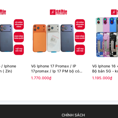
 / Iphone
Vỏ Iphone 17 Promax / IP
Vỏ Iphone 16 +
 ( Zin)
17promax / Ip 17 PM bộ có
Bộ bả
sườn ( Zin)
1.770.000₫
1.195.000₫
CHÍNH SÁCH