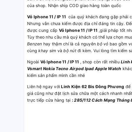
của shop. Nhận ship COD giao hàng toàn quốc
Vỏ Iphone 11 / IP 11
của quý khách đang gặp phải cá
Nhưng vẫn chưa kiếm được địa chỉ đáng tin cậy. Đ
được cung cấp
Vỏ Iphone 11 / IP 11
,giải pháp tốt n
Tùy theo nhu cầu mà quý khách có thể lựa chọn mu
Benzen
hay thậm chí là cả nguyên
bộ vỏ
bao gồm v
cùng
khay sim
và
bộ nút
đi kèm. Vui lòng tìm kiếm 
Ngoài
Vỏ Iphone 11 / IP 11
, shop còn rất nhiều
Linh 
Vsmart
Nokia
Tecno
Airpod
Ipad
Apple Watch
khác 
kiếm sản phẩm mình cần nhé
Liên hệ ngay với
Linh Kiện 62 Bis Đông Phương
để 
giá cũng như đặt lịch sửa chữa một cách nhanh nhấ
trực tiếp cửa hàng tại
:
285/112 Cách Mạng Tháng 8