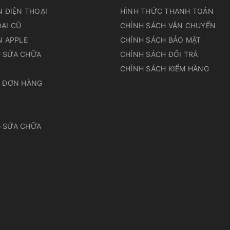
N ĐIỆN THOẠI
HÌNH THỨC THANH TOÁN
ẠI CŨ
CHÍNH SÁCH VẬN CHUYỂN
N APPLE
CHÍNH SÁCH BẢO MẬT
 SỬA CHỮA
CHÍNH SÁCH ĐỔI TRẢ
N
CHÍNH SÁCH KIỂM HÀNG
A ĐƠN HÀNG
 SỬA CHỮA