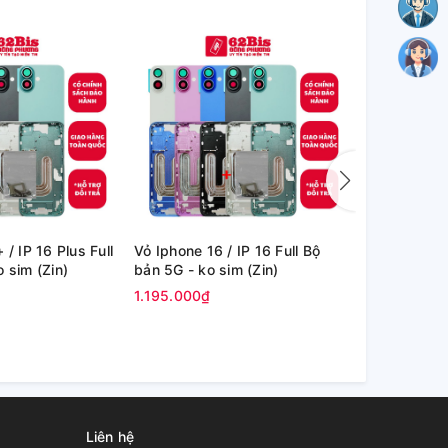
 / IP 16 Plus Full
Vỏ Iphone 16 / IP 16 Full Bộ
Vỏ Iphone 16
n 5G - ko sim (Zin)
bản 5G - ko sim (Zin)
bản 4G - có
1.195.000₫
1.195.000₫
Liên hệ