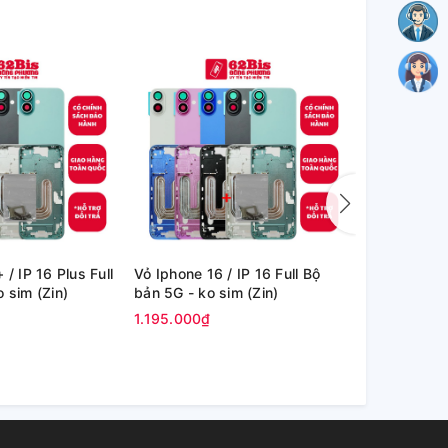
 / IP 16 Plus Full
Vỏ Iphone 16 / IP 16 Full Bộ
Vỏ Iphone 16
n 5G - ko sim (Zin)
bản 5G - ko sim (Zin)
bản 4G - có
1.195.000₫
1.195.000₫