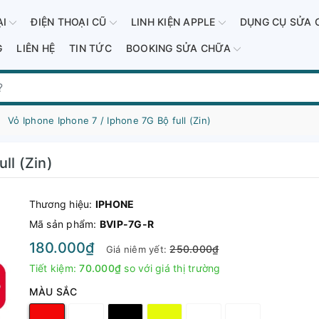
ẠI
ĐIỆN THOẠI CŨ
LINH KIỆN APPLE
DỤNG CỤ SỬA 
G
LIÊN HỆ
TIN TỨC
BOOKING SỬA CHỮA
Vỏ Iphone Iphone 7 / Iphone 7G Bộ full (Zin)
ll (Zin)
Thương hiệu:
IPHONE
Mã sản phẩm:
BVIP-7G-R
180.000₫
250.000₫
Giá niêm yết:
Tiết kiệm:
70.000₫
so với giá thị trường
MÀU SẮC