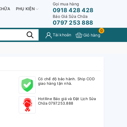
Gọi mua hàng
CHỮA
PHỤ KIỆN
0918 428 428
Báo Giá Sửa Chữa
0797 253 888
0
Tài khoản
Giỏ hàng
Có chế độ bảo hành. Ship COD
giao hàng tận nhà.
Hotlline Báo giá và Đặt Lịch Sửa
Chữa 0797.253.888