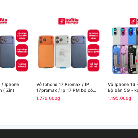
 / Iphone
Vỏ Iphone 17 Promax / IP
Vỏ Iphone 16 +
 ( Zin)
17promax / Ip 17 PM bộ có
Bộ bả
sườn ( Zin)
1.770.000₫
1.195.000₫