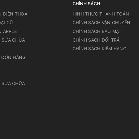
CHÍNH SÁCH
N ĐIỆN THOẠI
HÌNH THỨC THANH TOÁN
ẠI CŨ
CHÍNH SÁCH VẬN CHUYỂN
N APPLE
CHÍNH SÁCH BẢO MẬT
 SỬA CHỮA
CHÍNH SÁCH ĐỔI TRẢ
N
CHÍNH SÁCH KIỂM HÀNG
A ĐƠN HÀNG
 SỬA CHỮA