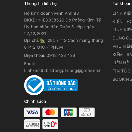
Thông tin liên hệ
Tài khoản
Hộ kinh doanh Minh Anh 83
LINH KIỆ
ĐKKD: 41E8038526 Do Phòng Kinh Tế
ĐIỆN THO
Ủy ban nhân dân Quận 5 cấp ngày
LINH KIỆ
22/12/2021
DỤNG CỤ
Địa chỉ:
🏡: 285 / 112 Cách mạng tháng
PHỤ KIỆ
8 P12 Q10 -TPHCM
KIỂM TR
Điện thoại:
0918 428 428
LIÊN HỆ
Email:
Linhkien62bisdongphuong@gmail.com
TIN TỨC
BOOKING
Chính sách