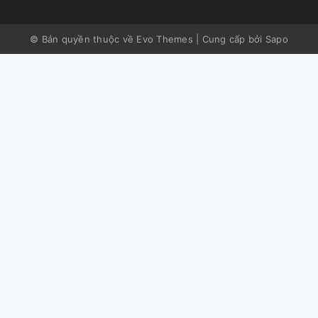
© Bản quyền thuộc về Evo Themes
|
Cung cấp bởi
Sapo