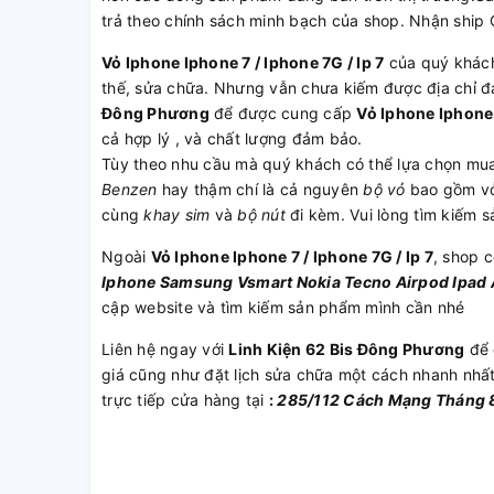
trả theo chính sách minh bạch của shop. Nhận ship
Vỏ Iphone Iphone 7 / Iphone 7G / Ip 7
của quý khách
thế, sửa chữa. Nhưng vẫn chưa kiếm được địa chỉ đ
Đông Phương
để được cung cấp
Vỏ Iphone Iphone 7
cả hợp lý , và chất lượng đảm bảo.
Tùy theo nhu cầu mà quý khách có thể lựa chọn mu
Benzen
hay thậm chí là cả nguyên
bộ vỏ
bao gồm v
cùng
khay sim
và
bộ nút
đi kèm. Vui lòng tìm kiếm 
Ngoài
Vỏ Iphone Iphone 7 / Iphone 7G / Ip 7
, shop 
Iphone
Samsung
Vsmart
Nokia
Tecno
Airpod
Ipad
cập website và tìm kiếm sản phẩm mình cần nhé
Liên hệ ngay với
Linh Kiện 62 Bis Đông Phương
để 
giá cũng như đặt lịch sửa chữa một cách nhanh nhấ
trực tiếp cửa hàng tại
:
285/112 Cách Mạng Tháng 8