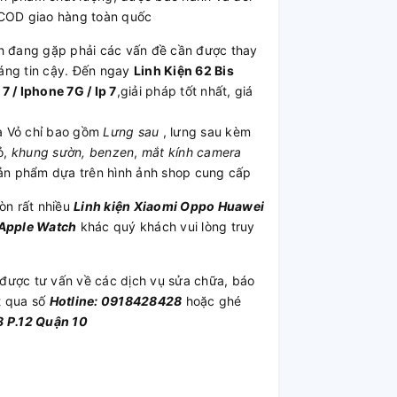
 COD giao hàng toàn quốc
 đang gặp phải các vấn đề cần được thay
áng tin cậy. Đến ngay
Linh Kiện 62 Bis
 / Iphone 7G / Ip 7
,giải pháp tốt nhất, giá
a Vỏ chỉ bao gồm
Lưng sau
, lưng sau kèm
ỏ,
khung sườn, benzen
,
mắt kính camera
sản phẩm dựa trên hình ảnh shop cung cấp
còn rất nhiều
Linh kiện
Xiaomi
Oppo
Huawei
Apple Watch
khác quý khách vui lòng truy
được tư vấn về các dịch vụ sửa chữa, báo
t qua số
Hotline: 0918428428
hoặc ghé
 P.12 Quận 10