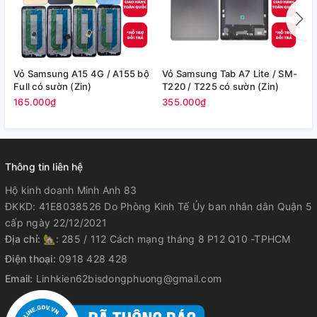
Vỏ Samsung A15 4G / A155 bộ
Vỏ Samsung Tab A7 Lite / SM-
V
Full có sườn (Zin)
T220 / T225 có sườn (Zin)
/
165.000₫
355.000₫
2
Thông tin liên hệ
Hộ kinh doanh Minh Anh 83
ĐKKD: 41E8038526 Do Phòng Kinh Tế Ủy ban nhân dân Quận 5
cấp ngày 22/12/2021
Địa chỉ:
🏡: 285 / 112 Cách mạng tháng 8 P12 Q10 -TPHCM
Điện thoại:
0918 428 428
Email:
Linhkien62bisdongphuong@gmail.com