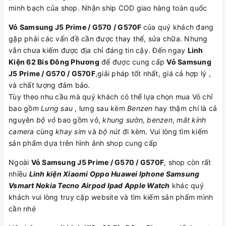
minh bạch của shop. Nhận ship COD giao hàng toàn quốc
Vỏ Samsung J5 Prime / G570 / G570F
của quý khách đang
gặp phải các vấn đề cần được thay thế, sửa chữa. Nhưng
vẫn chưa kiếm được địa chỉ đáng tin cậy. Đến ngay
Linh
Kiện 62 Bis Đông Phương
để được cung cấp
Vỏ Samsung
J5 Prime / G570 / G570F
,giải pháp tốt nhất, giá cả hợp lý ,
và chất lượng đảm bảo.
Tùy theo nhu cầu mà quý khách có thể lựa chọn mua Vỏ chỉ
bao gồm
Lưng sau
, lưng sau kèm
Benzen
hay thậm chí là cả
nguyên
bộ vỏ
bao gồm vỏ,
khung sườn, benzen
,
mắt kính
camera
cùng
khay sim
và
bộ nút
đi kèm. Vui lòng tìm kiếm
sản phẩm dựa trên hình ảnh shop cung cấp
Ngoài
Vỏ Samsung J5 Prime / G570 / G570F
, shop còn rất
nhiều
Linh kiện
Xiaomi
Oppo
Huawei
Iphone
Samsung
Vsmart
Nokia
Tecno
Airpod
Ipad
Apple Watch
khác quý
khách vui lòng truy cập website và tìm kiếm sản phẩm mình
cần nhé