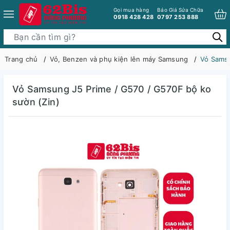
Gọi mua hàng
Báo Giá Sửa Chữa
0918 428 428
0797 253 888
Trang chủ
Vỏ, Benzen và phụ kiện lên máy Samsung
Vỏ Samsu
Vỏ Samsung J5 Prime / G570 / G570F bộ ko
sườn (Zin)