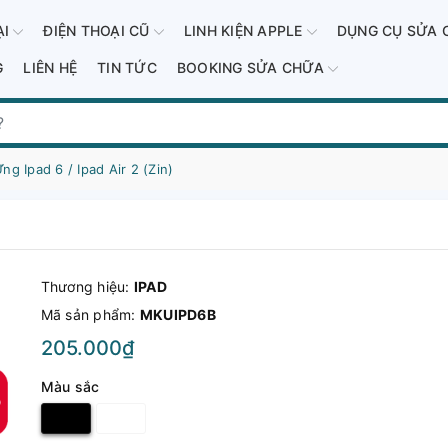
ẠI
ĐIỆN THOẠI CŨ
LINH KIỆN APPLE
DỤNG CỤ SỬA 
G
LIÊN HỆ
TIN TỨC
BOOKING SỬA CHỮA
g Ipad 6 / Ipad Air 2 (Zin)
Thương hiệu:
IPAD
Mã sản phẩm:
MKUIPD6B
205.000₫
Màu sắc