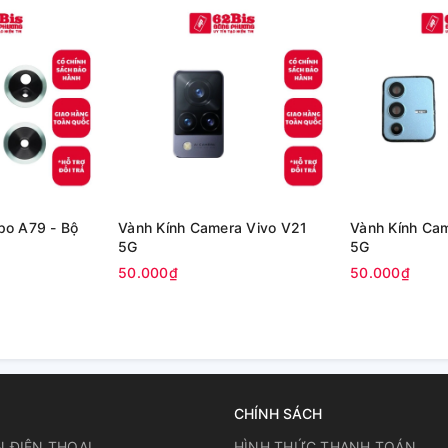
po A79 - Bộ
Vành Kính Camera Vivo V21
Vành Kính Ca
5G
5G
50.000₫
50.000₫
CHÍNH SÁCH
N ĐIỆN THOẠI
HÌNH THỨC THANH TOÁN