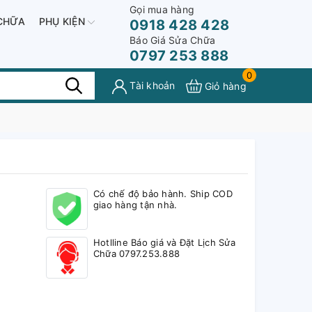
Gọi mua hàng
CHỮA
PHỤ KIỆN
0918 428 428
Báo Giá Sửa Chữa
0797 253 888
0
Tài khoản
Giỏ hàng
Có chế độ bảo hành. Ship COD
giao hàng tận nhà.
Hotlline Báo giá và Đặt Lịch Sửa
Chữa 0797.253.888