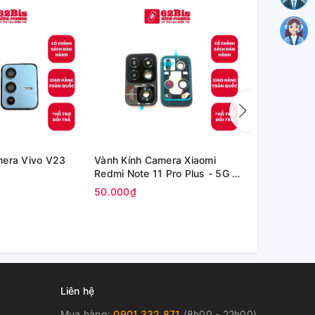
mera Vivo V23
Vành Kính Camera Xiaomi
Kính Oppo P
Redmi Note 11 Pro Plus - 5G /
inch (OPD2
Redmi Note 11 Pro+ 5G
50.000₫
80.000₫
Liên hệ
Mua hàng:
0901.332.871
(8h00 - 22h00)