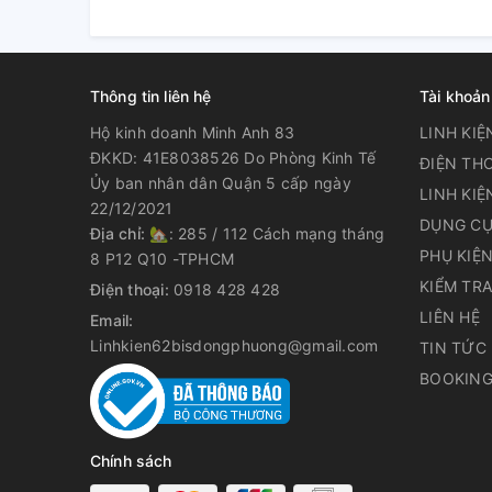
Thông tin liên hệ
Tài khoản
Hộ kinh doanh Minh Anh 83
LINH KIỆ
ĐKKD: 41E8038526 Do Phòng Kinh Tế
ĐIỆN THO
Ủy ban nhân dân Quận 5 cấp ngày
LINH KIỆ
22/12/2021
DỤNG CỤ
Địa chỉ:
🏡: 285 / 112 Cách mạng tháng
PHỤ KIỆ
8 P12 Q10 -TPHCM
KIỂM TR
Điện thoại:
0918 428 428
LIÊN HỆ
Email:
Linhkien62bisdongphuong@gmail.com
TIN TỨC
BOOKING
Chính sách