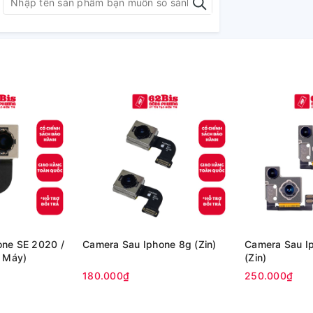
one SE 2020 /
Camera Sau Iphone 8g (Zin)
Camera Sau Ip
020 (Zin Máy)
(Zin)
180.000₫
250.000₫