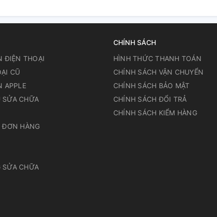
CHÍNH SÁCH
N ĐIỆN THOẠI
HÌNH THỨC THANH TOÁN
ẠI CŨ
CHÍNH SÁCH VẬN CHUYỂN
N APPLE
CHÍNH SÁCH BẢO MẬT
 SỬA CHỮA
CHÍNH SÁCH ĐỔI TRẢ
N
CHÍNH SÁCH KIỂM HÀNG
A ĐƠN HÀNG
 SỬA CHỮA