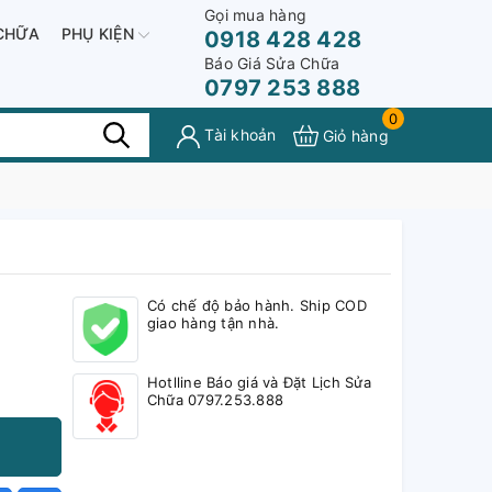
Gọi mua hàng
CHỮA
PHỤ KIỆN
0918 428 428
Báo Giá Sửa Chữa
0797 253 888
0
Tài khoản
Giỏ hàng
Có chế độ bảo hành. Ship COD
giao hàng tận nhà.
Hotlline Báo giá và Đặt Lịch Sửa
Chữa 0797.253.888