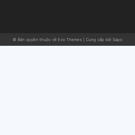
© Bản quyền thuộc về Evo Themes
|
Cung cấp bởi
Sapo