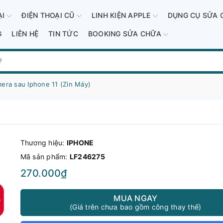
ẠI
ĐIỆN THOẠI CŨ
LINH KIỆN APPLE
DỤNG CỤ SỬA 
G
LIÊN HỆ
TIN TỨC
BOOKING SỬA CHỮA
era sau Iphone 11 (Zin Máy)
Thương hiệu:
IPHONE
Mã sản phẩm:
LF246275
270.000₫
MUA NGAY
(Giá trên chưa bao gồm công thay thế)