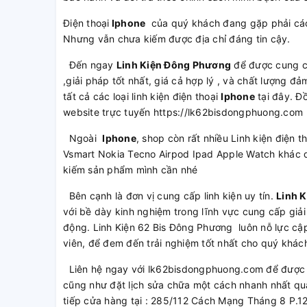
Điện thoại
Iphone
của quý khách đang gặp phải các
Nhưng vẫn chưa kiếm được địa chỉ đáng tin cậy.
Đến ngay
Linh Kiện Đông Phương
để được cung 
,giải pháp tốt nhất, giá cả hợp lý , và chất lượng 
tất cả các loại linh kiện điện thoại
Iphone
tại đây. Đ
website trực tuyến https://lk62bisdongphuong.com
Ngoài
Iphone
, shop còn rất nhiều Linh kiện điện
Vsmart Nokia Tecno Airpod Ipad Apple Watch khác q
kiếm sản phẩm mình cần nhé
Bên cạnh là đơn vị cung cấp linh kiện uy tín.
Linh 
với bề dày kinh nghiệm trong lĩnh vực cung cấp giải
động. Linh Kiện 62 Bis Đông Phương luôn nỗ lực cập
viên, để đem đến trải nghiệm tốt nhất cho quý khác
Liên hệ ngay với lk62bisdongphuong.com để được t
cũng như đặt lịch sửa chữa một cách nhanh nhất qu
tiếp cửa hàng tại : 285/112 Cách Mạng Tháng 8 P.1