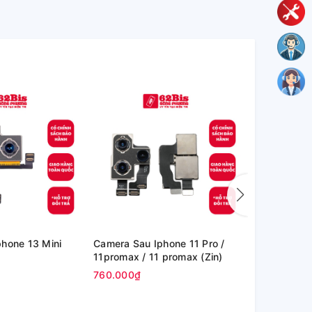
hone 13 Mini
Camera Sau Iphone 11 Pro /
Camera Sau
11promax / 11 promax (Zin)
Xsmax / Xsm
760.000₫
440.000₫