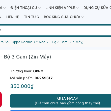
ẠI
ĐIỆN THOẠI CŨ
LINH KIỆN APPLE
DỤNG CỤ SỬA 
G
LIÊN HỆ
TIN TỨC
BOOKING SỬA CHỮA
ra Sau Oppo Realme Gt Neo 2 - Bộ 3 Cam (Zin Máy)
- Bộ 3 Cam (Zin Máy)
Thương hiệu:
OPPO
Mã sản phẩm:
DP259317
350.000₫
MUA NGAY
(Giá trên chưa bao gồm công thay thế)