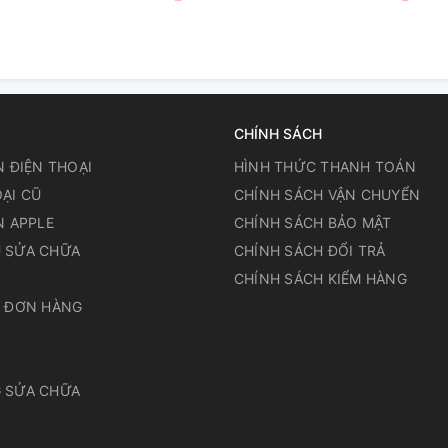
CHÍNH SÁCH
N ĐIỆN THOẠI
HÌNH THỨC THANH TOÁN
ẠI CŨ
CHÍNH SÁCH VẬN CHUYỂN
N APPLE
CHÍNH SÁCH BẢO MẬT
 SỬA CHỮA
CHÍNH SÁCH ĐỔI TRẢ
N
CHÍNH SÁCH KIỂM HÀNG
A ĐƠN HÀNG
 SỬA CHỮA