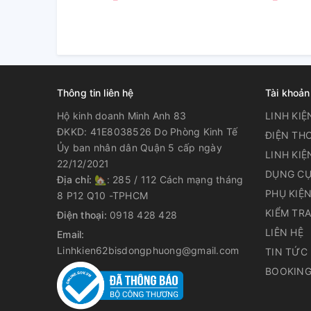
Thông tin liên hệ
Tài khoản
Hộ kinh doanh Minh Anh 83
LINH KIỆ
ĐKKD: 41E8038526 Do Phòng Kinh Tế
ĐIỆN THO
Ủy ban nhân dân Quận 5 cấp ngày
LINH KIỆ
22/12/2021
DỤNG CỤ
Địa chỉ:
🏡: 285 / 112 Cách mạng tháng
PHỤ KIỆ
8 P12 Q10 -TPHCM
KIỂM TR
Điện thoại:
0918 428 428
LIÊN HỆ
Email:
Linhkien62bisdongphuong@gmail.com
TIN TỨC
BOOKING