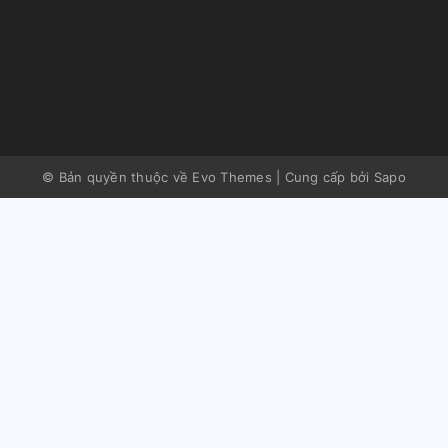
© Bản quyền thuộc về Evo Themes
|
Cung cấp bởi
Sapo