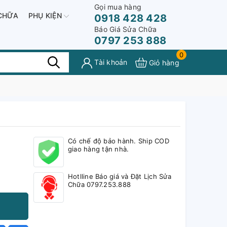
Gọi mua hàng
CHỮA
PHỤ KIỆN
0918 428 428
Báo Giá Sửa Chữa
0797 253 888
0
Tài khoản
Giỏ hàng
Có chế độ bảo hành. Ship COD
giao hàng tận nhà.
Hotlline Báo giá và Đặt Lịch Sửa
Chữa 0797.253.888