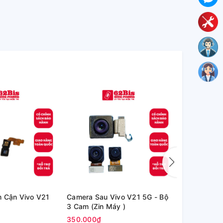
m Cận Vivo V21
Camera Sau Vivo V21 5G - Bộ
Camera Sau
3 Cam (Zin Máy )
Realme 6i (Z
350.000₫
100.000₫