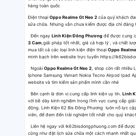
hàng toàn quốc
Điện thoại
Oppo Realme Gt Neo 2
của quý khách đan
sửa chữa. Nhưng vẫn chưa kiếm được địa chỉ đáng t
Đến ngay
Linh Kiện Đông Phương
để được cung 
3 Cam
,giải pháp tốt nhất, giá cả hợp lý , và chất 
mua tất cả các loại linh kiện điện thoại
Oppo Realme
minh bạch trên website trực tuyến https://lk62bis
Ngoài
Oppo Realme Gt Neo 2
, shop còn rất nhiều 
Iphone Samsung Vsmart Nokia Tecno Airpod Ipad Ap
website và tìm kiếm sản phẩm mình cần nhé
Bên cạnh là đơn vị cung cấp linh kiện uy tín.
Linh 
với bề dày kinh nghiệm trong lĩnh vực cung cấp giải
động. Linh Kiện 62 Bis Đông Phương luôn nỗ lực cập
viên, để đem đến trải nghiệm tốt nhất cho quý khác
Liên hệ ngay với lk62bisdongphuong.com để được t
cũng như đặt lịch sửa chữa một cách nhanh nhất qu