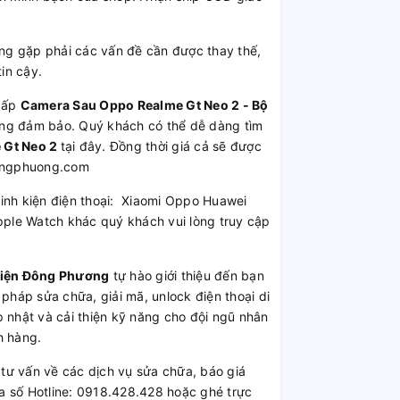
g gặp phải các vấn đề cần được thay thế,
in cậy.
cấp
Camera Sau Oppo Realme Gt Neo 2 - Bộ
lượng đảm bảo. Quý khách có thể dễ dàng tìm
 Gt Neo 2
tại đây. Đồng thời giá cả sẽ được
dongphuong.com
Linh kiện điện thoại: Xiaomi Oppo Huawei
ple Watch khác quý khách vui lòng truy cập
Kiện Đông Phương
tự hào giới thiệu đến bạn
 pháp sửa chữa, giải mã, unlock điện thoại di
 nhật và cải thiện kỹ năng cho đội ngũ nhân
h hàng.
ư vấn về các dịch vụ sửa chữa, báo giá
a số Hotline: 0918.428.428 hoặc ghé trực