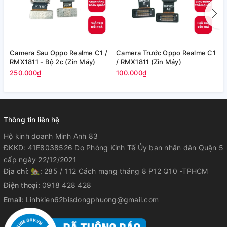
Camera Sau Oppo Realme C1 /
Camera Trước Oppo Realme C1
C
RMX1811 - Bộ 2c (Zin Máy)
/ RMX1811 (Zin Máy)
Z
250.000₫
100.000₫
1
Thông tin liên hệ
Hộ kinh doanh Minh Anh 83
ĐKKD: 41E8038526 Do Phòng Kinh Tế Ủy ban nhân dân Quận 5
cấp ngày 22/12/2021
Địa chỉ:
🏡: 285 / 112 Cách mạng tháng 8 P12 Q10 -TPHCM
Điện thoại:
0918 428 428
Email:
Linhkien62bisdongphuong@gmail.com