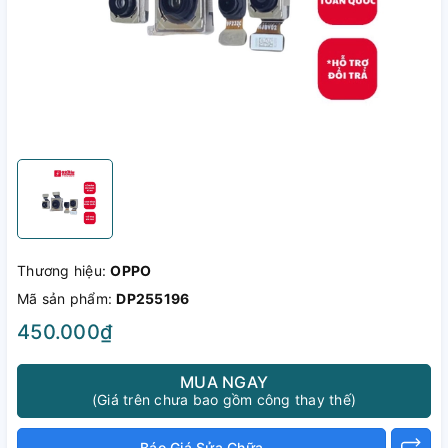
Thương hiệu:
OPPO
Mã sản phẩm:
DP255196
450.000₫
MUA NGAY
(Giá trên chưa bao gồm công thay thế)
Báo Giá Sửa Chữa