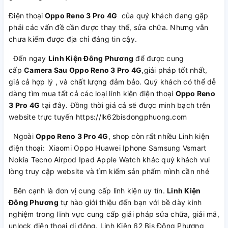
Điện thoại
Oppo Reno 3 Pro 4G
của quý khách đang gặp
phải các vấn đề cần được thay thế, sửa chữa. Nhưng vẫn
chưa kiếm được địa chỉ đáng tin cậy.
Đến ngay
Linh Kiện Đông Phương
để được cung
cấp
Camera Sau Oppo Reno 3 Pro 4G
,giải pháp tốt nhất,
giá cả hợp lý , và chất lượng đảm bảo. Quý khách có thể dễ
dàng tìm mua tất cả các loại linh kiện điện thoại
Oppo Reno
3 Pro 4G
tại đây. Đồng thời giá cả sẽ được minh bạch trên
website trực tuyến https://lk62bisdongphuong.com
Ngoài
Oppo Reno 3 Pro 4G
, shop còn rất nhiều Linh kiện
điện thoại: Xiaomi Oppo Huawei Iphone Samsung Vsmart
Nokia Tecno Airpod Ipad Apple Watch khác quý khách vui
lòng truy cập website và tìm kiếm sản phẩm mình cần nhé
Bên cạnh là đơn vị cung cấp linh kiện uy tín.
Linh Kiện
Đông Phương
tự hào giới thiệu đến bạn với bề dày kinh
nghiệm trong lĩnh vực cung cấp giải pháp sửa chữa, giải mã,
unlock điện thoại di động. Linh Kiện 62 Bis Đông Phương