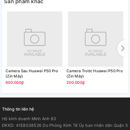
Sản phẩm khác
Camera Sau Huawei P50 Pro
Camera Trước Huawei P50 Pro
C
(Zin Máy)
(Zin Máy)
M
600.000₫
200.000₫
2
Thông tin liên hệ
Hộ kinh doanh Minh Anh 83
ĐKKD: 41E8038526 Do Phòng Kinh Tế Ủy ban nhân dân Quận 5