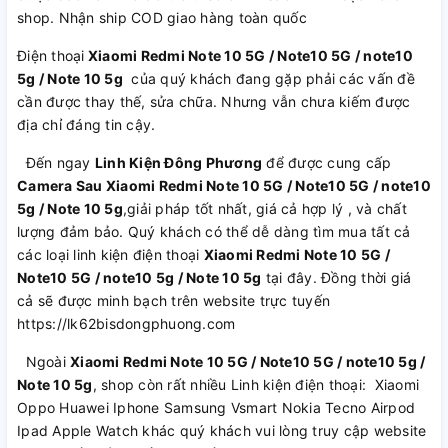
shop. Nhận ship COD giao hàng toàn quốc
Điện thoại
Xiaomi Redmi Note 10 5G / Note10 5G / note10
5g / Note 10 5g
của quý khách đang gặp phải các vấn đề
cần được thay thế, sửa chữa. Nhưng vẫn chưa kiếm được
địa chỉ đáng tin cậy.
Đến ngay
Linh Kiện Đông Phương
để được cung cấp
Camera Sau Xiaomi Redmi Note 10 5G / Note10 5G / note10
5g / Note 10 5g
,giải pháp tốt nhất, giá cả hợp lý , và chất
lượng đảm bảo. Quý khách có thể dễ dàng tìm mua tất cả
các loại linh kiện điện thoại
Xiaomi Redmi Note 10 5G /
Note10 5G / note10 5g / Note 10 5g
tại đây. Đồng thời giá
cả sẽ được minh bạch trên website trực tuyến
https://lk62bisdongphuong.com
Ngoài
Xiaomi Redmi Note 10 5G / Note10 5G / note10 5g /
Note 10 5g
, shop còn rất nhiều Linh kiện điện thoại: Xiaomi
Oppo Huawei Iphone Samsung Vsmart Nokia Tecno Airpod
Ipad Apple Watch khác quý khách vui lòng truy cập website