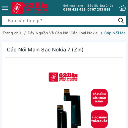
Gọi mua hàng
Báo Giá Sửa Chữa
0918 428 428
0797 253 888
Trang chủ
Dây Nguồn Và Cáp Nối Các Loại Nokia
Cáp Nối Main
Cáp Nối Main Sạc Nokia 7 (Zin)