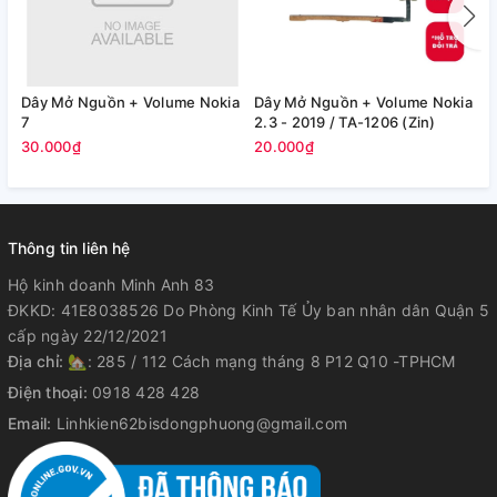
Dây Mở Nguồn + Volume Nokia
Dây Mở Nguồn + Volume Nokia
D
7
2.3 - 2019 / TA-1206 (Zin)
8
30.000₫
20.000₫
2
Thông tin liên hệ
Hộ kinh doanh Minh Anh 83
ĐKKD: 41E8038526 Do Phòng Kinh Tế Ủy ban nhân dân Quận 5
cấp ngày 22/12/2021
Địa chỉ:
🏡: 285 / 112 Cách mạng tháng 8 P12 Q10 -TPHCM
Điện thoại:
0918 428 428
Email:
Linhkien62bisdongphuong@gmail.com