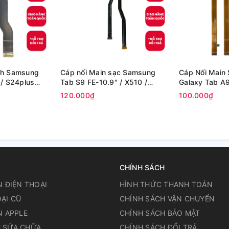
nh Samsung
Cáp nối Main sạc Samsung
Cáp Nối Main
 / S24plus
Tab S9 FE-10.9" / X510 /
Galaxy Tab A9 
X516B (Zin)
X110 (Zin Máy
120.000₫
100.000₫
CHÍNH SÁCH
N ĐIỆN THOẠI
HÌNH THỨC THANH TOÁN
ẠI CŨ
CHÍNH SÁCH VẬN CHUYỂN
N APPLE
CHÍNH SÁCH BẢO MẬT
 SỬA CHỮA
CHÍNH SÁCH ĐỔI TRẢ