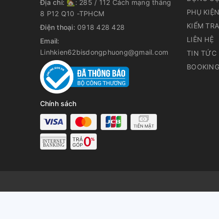
Địa chỉ:
🏡: 285 / 112 Cách mạng tháng
PHỤ KIỆ
8 P12 Q10 -TPHCM
KIỂM TR
Điện thoại:
0918 428 428
LIÊN HỆ
Email:
Linhkien62bisdongphuong@gmail.com
TIN TỨC
BOOKING
Chính sách