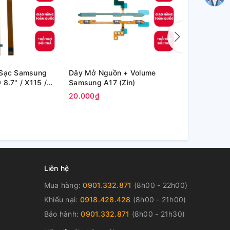
 Sạc Samsung
Dây Mở Nguồn + Volume
Dây Mở Ngu
8.7" / X115 /
Samsung A17 (Zin)
Samsung A
)
20.000₫
20.000₫
Liên hệ
Mua hàng:
0901.332.871
(8h00 - 22h00)
Khiếu nại:
0918.428.428
(8h00 - 21h00)
Bảo hành:
0901.332.871
(8h00 - 21h30)