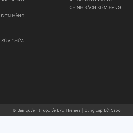
N
CHÍNH SÁCH KIỂM HÀNG
A ĐƠN HÀNG
 SỬA CHỮA
© Bản quyền thuộc về Evo Themes
|
Cung cấp bởi
Sapo