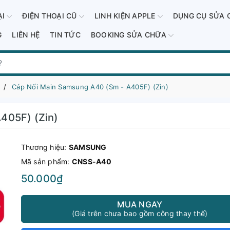
ẠI
ĐIỆN THOẠI CŨ
LINH KIỆN APPLE
DỤNG CỤ SỬA 
G
LIÊN HỆ
TIN TỨC
BOOKING SỬA CHỮA
Cáp Nối Main Samsung A40 (Sm - A405F) (Zin)
405F) (Zin)
Thương hiệu:
SAMSUNG
Mã sản phẩm:
CNSS-A40
50.000₫
MUA NGAY
(Giá trên chưa bao gồm công thay thế)