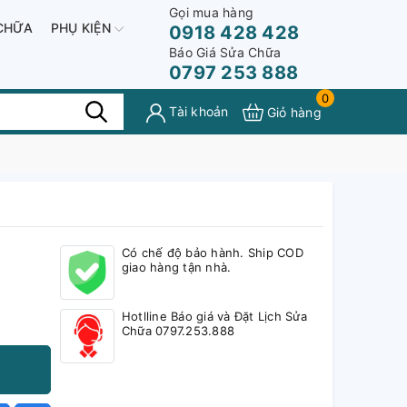
Gọi mua hàng
CHỮA
PHỤ KIỆN
0918 428 428
Báo Giá Sửa Chữa
0797 253 888
0
Tài khoản
Giỏ hàng
Có chế độ bảo hành. Ship COD
giao hàng tận nhà.
Hotlline Báo giá và Đặt Lịch Sửa
Chữa 0797.253.888