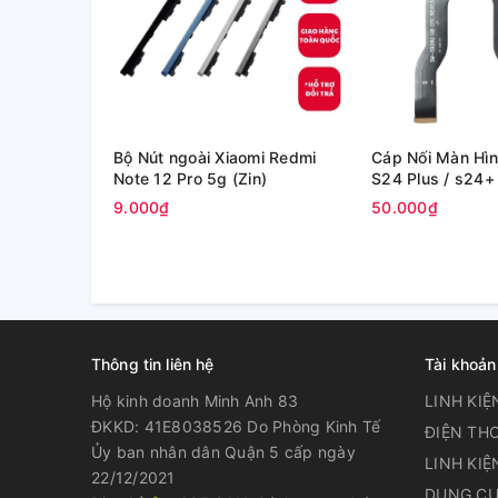
Bộ Nút ngoài Xiaomi Redmi
Cáp Nối Màn Hì
Note 12 Pro 5g (Zin)
S24 Plus / s24+
(Zin)
9.000₫
50.000₫
Thông tin liên hệ
Tài khoản
Hộ kinh doanh Minh Anh 83
LINH KIỆ
ĐKKD: 41E8038526 Do Phòng Kinh Tế
ĐIỆN THO
Ủy ban nhân dân Quận 5 cấp ngày
LINH KIỆ
22/12/2021
DỤNG CỤ