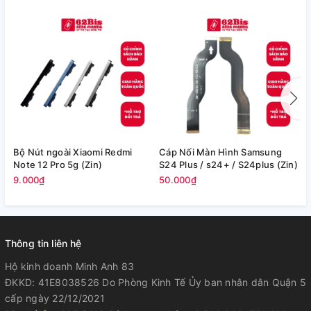
Bộ Nút ngoài Xiaomi Redmi
Cáp Nối Màn Hình Samsung
C
Note 12 Pro 5g (Zin)
S24 Plus / s24+ / S24plus (Zin)
S
(
9.000₫
50.000₫
1
Thông tin liên hệ
Hộ kinh doanh Minh Anh 83
ĐKKD: 41E8038526 Do Phòng Kinh Tế Ủy ban nhân dân Quận 5
cấp ngày 22/12/2021