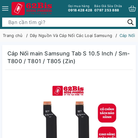
Gọi mua hàng
Báo Giá Sửa Chữa
0918 428 428
0797 253 888
Trang chủ
Dây Nguồn Và Cáp Nối Các Loại Samsung
Cáp Nối 
Cáp Nối main Samsung Tab S 10.5 Inch / Sm-
T800 / T801 / T805 (Zin)