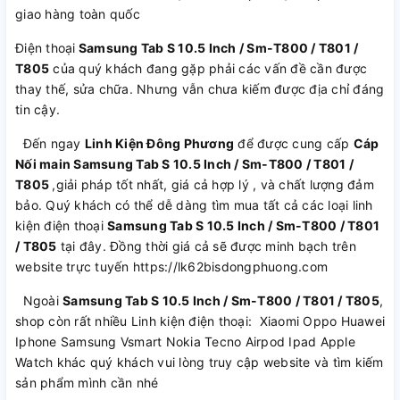
giao hàng toàn quốc
Điện thoại
Samsung Tab S 10.5 Inch / Sm-T800 / T801 /
T805
của quý khách đang gặp phải các vấn đề cần được
thay thế, sửa chữa. Nhưng vẫn chưa kiếm được địa chỉ đáng
tin cậy.
Đến ngay
Linh Kiện Đông Phương
để được cung cấp
Cáp
Nối main Samsung Tab S 10.5 Inch / Sm-T800 / T801 /
T805
,giải pháp tốt nhất, giá cả hợp lý , và chất lượng đảm
bảo. Quý khách có thể dễ dàng tìm mua tất cả các loại linh
kiện điện thoại
Samsung Tab S 10.5 Inch / Sm-T800 / T801
/ T805
tại đây. Đồng thời giá cả sẽ được minh bạch trên
website trực tuyến https://lk62bisdongphuong.com
Ngoài
Samsung Tab S 10.5 Inch / Sm-T800 / T801 / T805
,
shop còn rất nhiều Linh kiện điện thoại: Xiaomi Oppo Huawei
Iphone Samsung Vsmart Nokia Tecno Airpod Ipad Apple
Watch khác quý khách vui lòng truy cập website và tìm kiếm
sản phẩm mình cần nhé