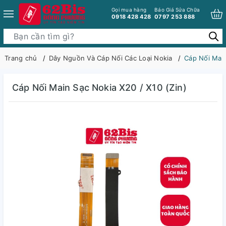
Gọi mua hàng
Báo Giá Sửa Chữa
0918 428 428
0797 253 888
Trang chủ
Dây Nguồn Và Cáp Nối Các Loại Nokia
Cáp Nối Main
Cáp Nối Main Sạc Nokia X20 / X10 (Zin)