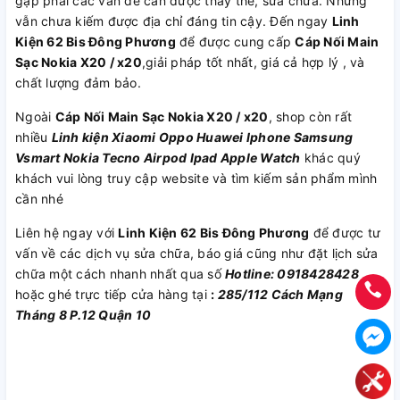
gặp phải các vấn đề cần được thay thế, sửa chữa. Nhưng
vẫn chưa kiếm được địa chỉ đáng tin cậy. Đến ngay
Linh
Kiện 62 Bis Đông Phương
để được cung cấp
Cáp Nối Main
Sạc Nokia X20 / x20
,giải pháp tốt nhất, giá cả hợp lý , và
chất lượng đảm bảo.
Ngoài
Cáp Nối Main Sạc Nokia X20 / x20
, shop còn rất
nhiều
Linh kiện
Xiaomi
Oppo
Huawei
Iphone
Samsung
Vsmart
Nokia
Tecno
Airpod
Ipad
Apple Watch
khác quý
khách vui lòng truy cập website và tìm kiếm sản phẩm mình
cần nhé
Liên hệ ngay với
Linh Kiện 62 Bis Đông Phương
để được tư
vấn về các dịch vụ sửa chữa, báo giá cũng như đặt lịch sửa
chữa một cách nhanh nhất qua số
Hotline: 0918428428
hoặc ghé trực tiếp cửa hàng tại
:
285/112 Cách Mạng
Tháng 8 P.12 Quận 10