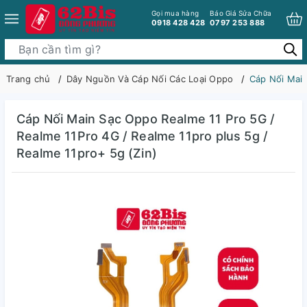
Gọi mua hàng
Báo Giá Sửa Chữa
0918 428 428
0797 253 888
Trang chủ
Dây Nguồn Và Cáp Nối Các Loại Oppo
Cáp Nối Main
Cáp Nối Main Sạc Oppo Realme 11 Pro 5G /
Realme 11Pro 4G / Realme 11pro plus 5g /
Realme 11pro+ 5g (Zin)