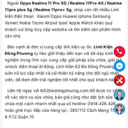
Ngoài
Oppo Realme 11 Pro 5G / Realme 11Pro 4G / Realme
11pro plus 5g / Realme 11pro+ 5g
, shop còn rất nhiều Linh
kiện điện thoại: Xiaomi Oppo Huawei Iphone Samsung
Vsmart Nokia Tecno Airpod Ipad Apple Watch khác quý
khách vui lòng truy cập website và tìm kiếm sản phẩm mình
cần nhé
Bên cạnh là đơn vị cung cấp linh kiện uy tín.
Linh Kiện
Đông Phương
tự hào giới thiệu đến bạn với bề dày kinh
nghiệm trong lĩnh vực cung cấp giải pháp sửa chữa, giải mã,
unlock điện thoại di động. Linh Kiện 62 Bis Đông Phương
luôn nỗ lực cập nhật và cải thiện kỹ năng cho đội ngũ nhân
viên, để đem đến trải nghiệm tốt nhất cho quý khách hàng.
Liên hệ ngay với lk62bisdongphuong.com để được tư vấn
về các dịch vụ sửa chữa, báo giá cũng như đặt lịch sửa
chữa một cách nhanh nhất qua số Hotline: 0918.428.428
hoặc ghé trực tiếp cửa hàng tại : 285/112 Cách Mạng Tháng
8 P.12 Quận 10