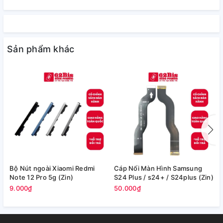
Sản phẩm khác
Bộ Nút ngoài Xiaomi Redmi
Cáp Nối Màn Hình Samsung
C
Note 12 Pro 5g (Zin)
S24 Plus / s24+ / S24plus (Zin)
S
(
9.000₫
50.000₫
1