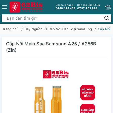
Gọi mua hàng
Báo Giá Sửa Chữa
0918 428 428
0797 253 888
Trang chủ
Dây Nguồn Và Cáp Nối Các Loại Samsung
Cáp Nối 
Cáp Nối Main Sạc Samsung A25 / A256B
(Zin)