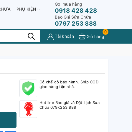
Gọi mua hàng
CHỮA
PHỤ KIỆN
0918 428 428
Báo Giá Sửa Chữa
0797 253 888
0
Tài khoản
Giỏ hàng
Có chế độ bảo hành. Ship COD
giao hàng tận nhà.
Hotlline Báo giá và Đặt Lịch Sửa
Chữa 0797.253.888