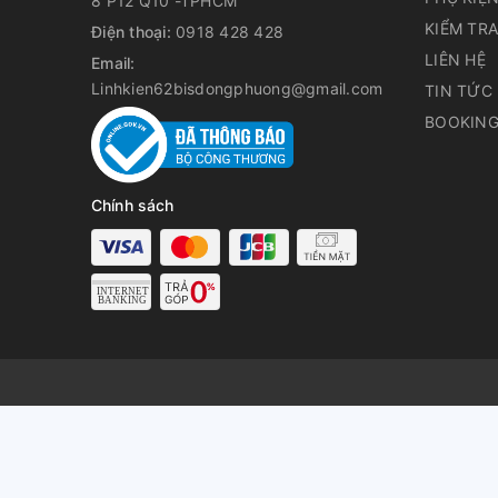
8 P12 Q10 -TPHCM
KIỂM TR
Điện thoại:
0918 428 428
LIÊN HỆ
Email:
Linhkien62bisdongphuong@gmail.com
TIN TỨC
BOOKING
Chính sách