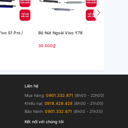
ivo S1 Pro /
Bộ Nút Ngoài Vivo Y78
Bộ Nút ngoà
Y28S 5G
30.000₫
30.000₫
Liên hệ
Mua hàng:
0901.332.871
(8h00 - 22h00)
Khiếu nại:
0918.428.428
(8h00 - 21h00)
Bảo hành:
0901.332.871
(8h00 - 21h30)
Kết nối với chúng tôi