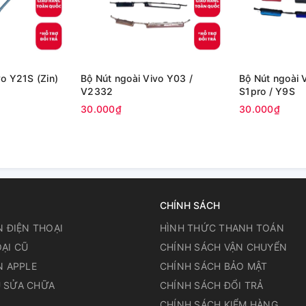
o Y21S (Zin)
Bộ Nút ngoài Vivo Y03 /
Bộ Nút ngoài V
V2332
S1pro / Y9S
30.000₫
30.000₫
CHÍNH SÁCH
N ĐIỆN THOẠI
HÌNH THỨC THANH TOÁN
ẠI CŨ
CHÍNH SÁCH VẬN CHUYỂN
N APPLE
CHÍNH SÁCH BẢO MẬT
 SỬA CHỮA
CHÍNH SÁCH ĐỔI TRẢ
N
CHÍNH SÁCH KIỂM HÀNG