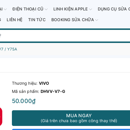
ẠI
ĐIỆN THOẠI CŨ
LINH KIỆN APPLE
DỤNG CỤ SỬA 
G
LIÊN HỆ
TIN TỨC
BOOKING SỬA CHỮA
V7 / Y75A
Thương hiệu:
VIVO
Mã sản phẩm:
DHVV-V7-G
50.000₫
MUA NGAY
(Giá trên chưa bao gồm công thay thế)