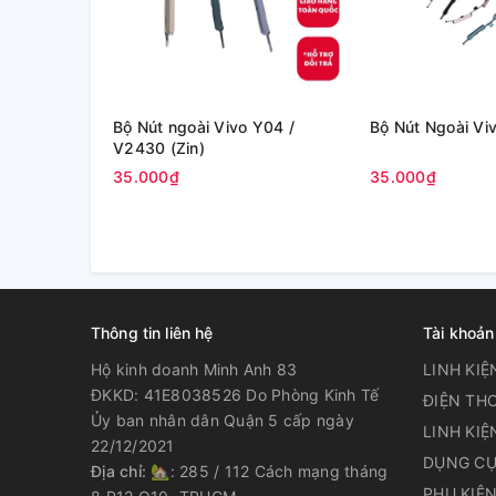
Bộ Nút ngoài Vivo Y04 /
Bộ Nút Ngoài Viv
V2430 (Zin)
35.000₫
35.000₫
Thông tin liên hệ
Tài khoản
Hộ kinh doanh Minh Anh 83
LINH KIỆ
ĐKKD: 41E8038526 Do Phòng Kinh Tế
ĐIỆN THO
Ủy ban nhân dân Quận 5 cấp ngày
LINH KIỆ
22/12/2021
DỤNG CỤ
Địa chỉ:
🏡: 285 / 112 Cách mạng tháng
PHỤ KIỆ