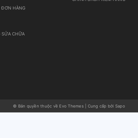
A ĐƠN HÀNG
 SỬA CHỮA
© Bản quyền thuộc về Evo Themes
|
Cung cấp bởi
Sapo