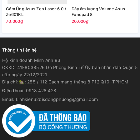
Cảm Ứng Asus Zen Laser 6.0 /
Dây âm lượng Volume Asus
D
Ze601KL
Fondpad 8
K
70.000₫
20.000₫
2
Thông tin liên hệ
Hộ kinh doanh Minh Anh 83
ĐKKD: 41E8038526 Do Phòng Kinh Tế Ủy ban nhân dân Quận 5
cấp ngày 22/12/2021
Địa chỉ:
🏡: 285 / 112 Cách mạng tháng 8 P12 Q10 -TPHCM
Điện thoại:
0918 428 428
Email:
Linhkien62bisdongphuong@gmail.com