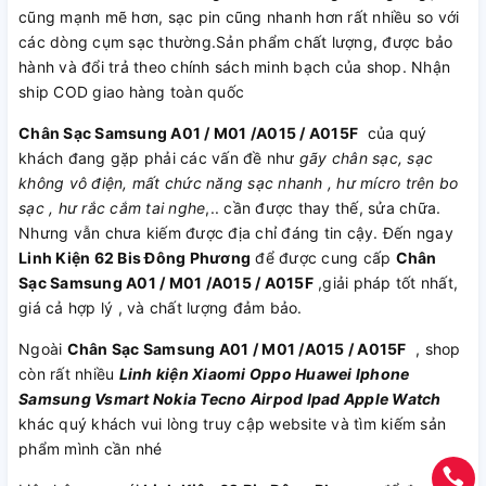
cũng mạnh mẽ hơn, sạc pin cũng nhanh hơn rất nhiều so với
các dòng cụm sạc thường.Sản phẩm chất lượng, được bảo
hành và đổi trả theo chính sách minh bạch của shop. Nhận
ship COD giao hàng toàn quốc
Chân Sạc Samsung A01 / M01 /A015 / A015F
của quý
khách đang gặp phải các vấn đề như
gãy chân sạc, sạc
không vô điện, mất chức năng sạc nhanh , hư mícro trên bo
sạc , hư rắc cắm tai nghe
,.. cần được thay thế, sửa chữa.
Nhưng vẫn chưa kiếm được địa chỉ đáng tin cậy. Đến ngay
Linh Kiện 62 Bis Đông Phương
để được cung cấp
Chân
Sạc Samsung A01 / M01 /A015 / A015F
,giải pháp tốt nhất,
giá cả hợp lý , và chất lượng đảm bảo.
Ngoài
Chân Sạc Samsung A01 / M01 /A015 / A015F
, shop
còn rất nhiều
Linh kiện
Xiaomi
Oppo
Huawei
Iphone
Samsung
Vsmart
Nokia
Tecno
Airpod
Ipad
Apple Watch
khác quý khách vui lòng truy cập website và tìm kiếm sản
phẩm mình cần nhé