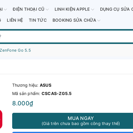
ẠI
ĐIỆN THOẠI CŨ
LINH KIỆN APPLE
DỤNG CỤ SỬA 
G
LIÊN HỆ
TIN TỨC
BOOKING SỬA CHỮA
 ZenFone Go 5.5
Thương hiệu:
ASUS
Mã sản phẩm:
CSCAS-ZG5.5
8.000₫
MUA NGAY
(Giá trên chưa bao gồm công thay thế)