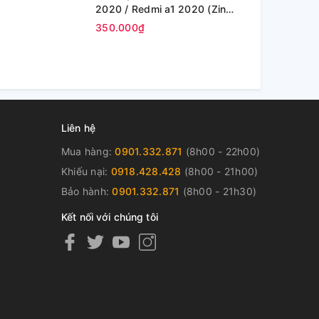
2020 / Redmi a1 2020 (Zin
Note 10s / 
Máy )
Máy )
350.000₫
350.000₫
Liên hệ
Mua hàng:
0901.332.871
(8h00 - 22h00)
Khiếu nại:
0918.428.428
(8h00 - 21h00)
Bảo hành:
0901.332.871
(8h00 - 21h30)
Kết nối với chúng tôi