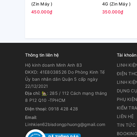
(Zin Máy )
4G (Zin Máy )
450.000₫
350.000₫
Thông tin liên hệ
Tài khoản
Hộ kinh doanh Minh Anh 83
LINH KIỆ
ĐKKD: 41E8038526 Do Phòng Kinh Tế
ĐIỆN THO
Ủy ban nhân dân Quận 5 cấp ngày
LINH KIỆ
22/12/2021
DỤNG CỤ
Địa chỉ:
🏡: 285 / 112 Cách mạng tháng
PHỤ KIỆ
8 P12 Q10 -TPHCM
KIỂM TR
Điện thoại:
0918 428 428
LIÊN HỆ
Email:
Linhkien62bisdongphuong@gmail.com
TIN TỨC
BOOKING