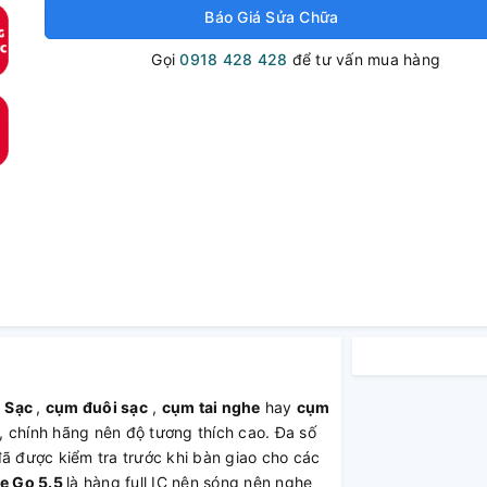
Báo Giá Sửa Chữa
Gọi
0918 428 428
để tư vấn mua hàng
 Sạc
,
cụm đuôi sạc
,
cụm tai nghe
hay
cụm
 chính hãng nên độ tương thích cao. Đa số
đã được kiểm tra trước khi bàn giao cho các
e Go 5.5
là hàng full IC nên sóng nên nghe