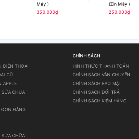
Máy )
(Zin Máy )
350.000₫
250.000₫
CHÍNH SÁCH
N ĐIỆN THOẠI
HÌNH THỨC THANH TOÁN
ẠI CŨ
CHÍNH SÁCH VẬN CHUYỂN
N APPLE
CHÍNH SÁCH BẢO MẬT
 SỬA CHỮA
CHÍNH SÁCH ĐỔI TRẢ
N
CHÍNH SÁCH KIỂM HÀNG
A ĐƠN HÀNG
 SỬA CHỮA