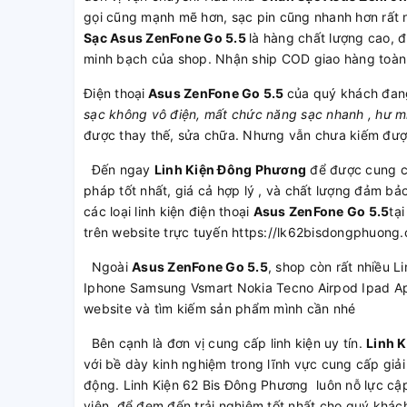
gọi cũng mạnh mẽ hơn, sạc pin cũng nhanh hơn rất 
Sạc Asus ZenFone Go 5.5
là hàng chất lượng cao, 
minh bạch của shop. Nhận ship COD giao hàng toà
Điện thoại
Asus ZenFone Go 5.5
của quý khách đan
sạc không vô điện, mất chức năng sạc nhanh , hư mí
được thay thế, sửa chữa. Nhưng vẫn chưa kiếm được
Đến ngay
Linh Kiện Đông Phương
để được cung 
pháp tốt nhất, giá cả hợp lý , và chất lượng đảm b
các loại linh kiện điện thoại
Asus ZenFone Go 5.5
tạ
trên website trực tuyến https://lk62bisdongphuong
Ngoài
Asus ZenFone Go 5.5
, shop còn rất nhiều L
Iphone Samsung Vsmart Nokia Tecno Airpod Ipad Ap
website và tìm kiếm sản phẩm mình cần nhé
Bên cạnh là đơn vị cung cấp linh kiện uy tín.
Linh 
với bề dày kinh nghiệm trong lĩnh vực cung cấp giải
động. Linh Kiện 62 Bis Đông Phương luôn nỗ lực cập
viên, để đem đến trải nghiệm tốt nhất cho quý khác