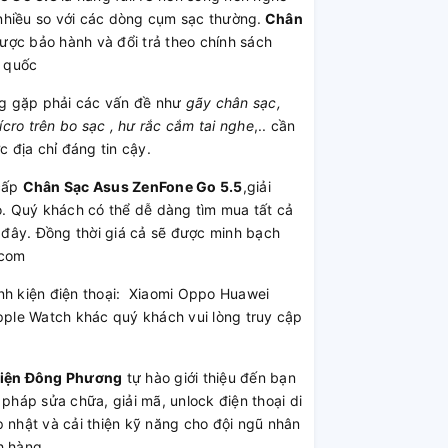
nhiều so với các dòng cụm sạc thường.
Chân
được bảo hành và đổi trả theo chính sách
n quốc
g gặp phải các vấn đề như
gãy chân sạc,
cro trên bo sạc , hư rắc cắm tai nghe
,.. cần
 địa chỉ đáng tin cậy.
cấp
Chân Sạc Asus ZenFone Go 5.5
,giải
ảo. Quý khách có thể dễ dàng tìm mua tất cả
i đây. Đồng thời giá cả sẽ được minh bạch
.com
inh kiện điện thoại: Xiaomi Oppo Huawei
ple Watch khác quý khách vui lòng truy cập
Kiện Đông Phương
tự hào giới thiệu đến bạn
 pháp sửa chữa, giải mã, unlock điện thoại di
 nhật và cải thiện kỹ năng cho đội ngũ nhân
h hàng.