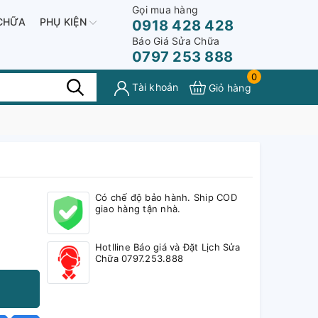
Gọi mua hàng
CHỮA
PHỤ KIỆN
0918 428 428
Báo Giá Sửa Chữa
0797 253 888
0
Tài khoản
Giỏ hàng
Có chế độ bảo hành. Ship COD
giao hàng tận nhà.
Hotlline Báo giá và Đặt Lịch Sửa
Chữa 0797.253.888