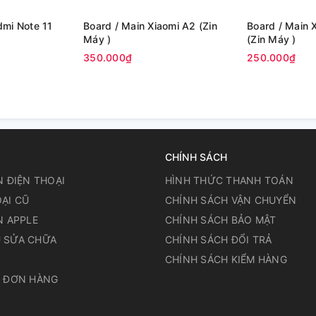
Board / Main Xiaomi A2 (Zin
Board / Main Xiaomi Poco C40
Máy )
(Zin Máy )
350.000₫
250.000₫
CHÍNH SÁCH
N ĐIỆN THOẠI
HÌNH THỨC THANH TOÁN
ẠI CŨ
CHÍNH SÁCH VẬN CHUYỂN
N APPLE
CHÍNH SÁCH BẢO MẬT
 SỬA CHỮA
CHÍNH SÁCH ĐỔI TRẢ
N
CHÍNH SÁCH KIỂM HÀNG
A ĐƠN HÀNG