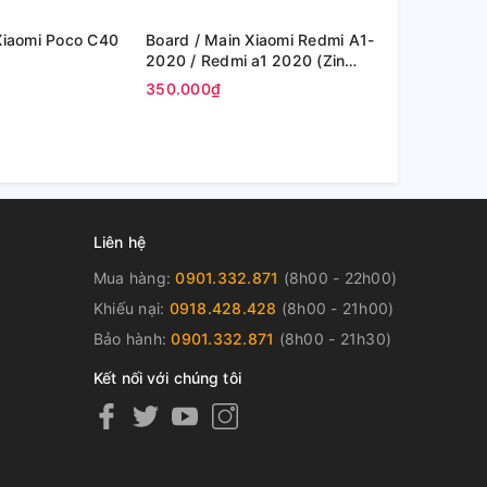
Board / Main Xiaomi Redmi A1-
Board / Main Xiaomi Re
2020 / Redmi a1 2020 (Zin
Note 10s / 
Máy )
Máy )
350.000₫
350.000₫
Liên hệ
Mua hàng:
0901.332.871
(8h00 - 22h00)
Khiếu nại:
0918.428.428
(8h00 - 21h00)
Bảo hành:
0901.332.871
(8h00 - 21h30)
Kết nối với chúng tôi