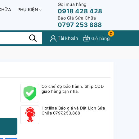
Gọi mua hàng
CHỮA
PHỤ KIỆN
0918 428 428
Báo Giá Sửa Chữa
0797 253 888
0
Tài khoản
Giỏ hàng
Có chế độ bảo hành. Ship COD
giao hàng tận nhà.
Hotlline Báo giá và Đặt Lịch Sửa
Chữa 0797.253.888