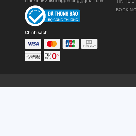
Linhkien62bisdongphuong@gmail.com
TIN TỨC
BOOKING
Chính sách