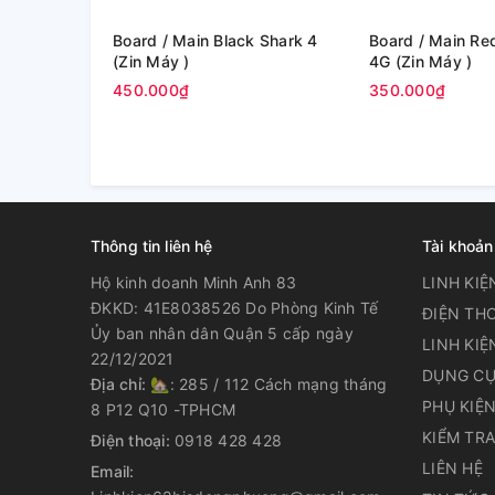
Board / Main Black Shark 4
Board / Main Redmi Note 11
(Zin Máy )
4G (Zin Máy )
450.000₫
350.000₫
Thông tin liên hệ
Tài khoản
Hộ kinh doanh Minh Anh 83
LINH KIỆ
ĐKKD: 41E8038526 Do Phòng Kinh Tế
ĐIỆN THO
Ủy ban nhân dân Quận 5 cấp ngày
LINH KIỆ
22/12/2021
DỤNG CỤ
Địa chỉ:
🏡: 285 / 112 Cách mạng tháng
PHỤ KIỆ
8 P12 Q10 -TPHCM
KIỂM TR
Điện thoại:
0918 428 428
LIÊN HỆ
Email: