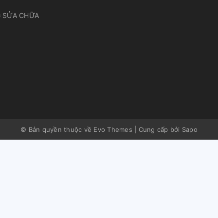
 SỬA CHỮA
© Bản quyền thuộc về Evo Themes
|
Cung cấp bởi
Sapo