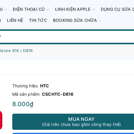
ẠI
ĐIỆN THOẠI CŨ
LINH KIỆN APPLE
DỤNG CỤ SỬA 
G
LIÊN HỆ
TIN TỨC
BOOKING SỬA CHỮA
esire 816 / D816
Thương hiệu:
HTC
Mã sản phẩm:
CSCHTC-D816
8.000₫
MUA NGAY
(Giá trên chưa bao gồm công thay thế)