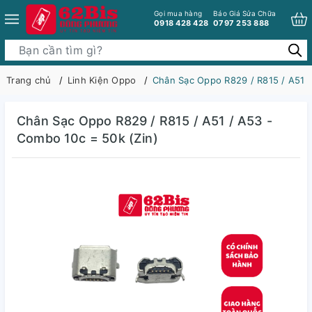
Gọi mua hàng
Báo Giá Sửa Chữa
0918 428 428
0797 253 888
Trang chủ
Linh Kiện Oppo
Chân Sạc Oppo R829 / R815 / A51 /
Chân Sạc Oppo R829 / R815 / A51 / A53 -
Combo 10c = 50k (Zin)