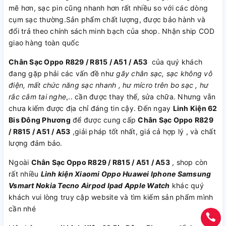
mẽ hơn, sạc pin cũng nhanh hơn rất nhiều so với các dòng
cụm sạc thường.Sản phẩm chất lượng, được bảo hành và
đổi trả theo chính sách minh bạch của shop. Nhận ship COD
giao hàng toàn quốc
Chân Sạc Oppo R829 / R815 / A51 / A53
của quý khách
đang gặp phải các vấn đề như
gãy chân sạc, sạc không vô
điện, mất chức năng sạc nhanh , hư mícro trên bo sạc , hư
rắc cắm tai nghe
,.. cần được thay thế, sửa chữa. Nhưng vẫn
chưa kiếm được địa chỉ đáng tin cậy. Đến ngay
Linh Kiện 62
Bis Đông Phương
để được cung cấp
Chân Sạc Oppo R829
/ R815 / A51 / A53
,giải pháp tốt nhất, giá cả hợp lý , và chất
lượng đảm bảo.
Ngoài
Chân Sạc Oppo R829 / R815 / A51 / A53
, shop còn
rất nhiều
Linh kiện
Xiaomi
Oppo
Huawei
Iphone
Samsung
Vsmart
Nokia
Tecno
Airpod
Ipad
Apple Watch
khác quý
khách vui lòng truy cập website và tìm kiếm sản phẩm mình
cần nhé