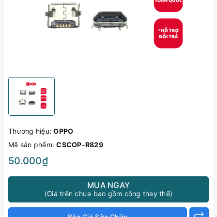
Thương hiệu:
OPPO
Mã sản phẩm:
CSCOP-R829
50.000₫
MUA NGAY
(Giá trên chưa bao gồm công thay thế)
Báo Giá Sửa Chữa