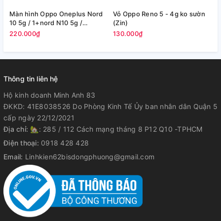
Màn hình Oppo Oneplus Nord
Vỏ Oppo Reno 5 - 4g ko sườn
D
10 5g / 1+nord N10 5g /
(Zin)
R
Oneplus Nord N100 5g full zin
220.000₫
130.000₫
1
(new hãng)
Thông tin liên hệ
Hộ kinh doanh Minh Anh 83
ĐKKD: 41E8038526 Do Phòng Kinh Tế Ủy ban nhân dân Quận 5
cấp ngày 22/12/2021
Địa chỉ:
🏡: 285 / 112 Cách mạng tháng 8 P12 Q10 -TPHCM
Điện thoại:
0918 428 428
Email:
Linhkien62bisdongphuong@gmail.com