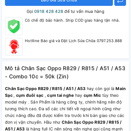
Gọi
0918 428 428
để tư vấn mua hàng
Có chế độ bảo hành. Ship COD giao hàng tận nhà.
Hotlline Báo giá và Đặt Lịch Sửa Chữa 0797.253.888
Mô tả Chân Sạc Oppo R829 / R815 / A51 / A53
- Combo 10c = 50k (Zin)
Chân Sạc Oppo R829 / R815 / A51 / A53
hay còn gọi là
Main
Sạc
,
cụm đuôi sạc
,
cụm tai nghe
hay
cụm Mic
tùy theo
model máy . Sản Phẩm là hàng công ty, chính hãng nên độ
tương thích cao. Đa số các chi tiết về ngoại hình cũng như
chức năng đều đã được kiểm tra trước khi bàn giao cho các
đơn vị vận chuyển. Hầu như
Chân Sạc Oppo R829 / R815 /
A51 / A53
là hàng full IC nên sóng nên nghe gọi cũng mạnh