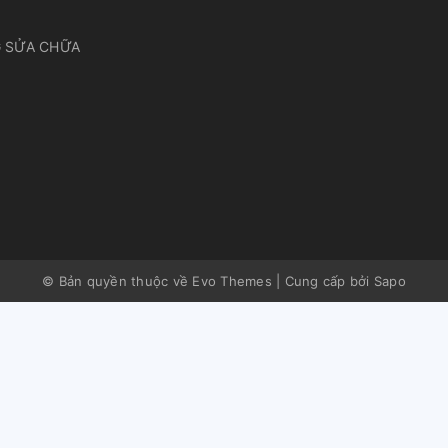
 SỬA CHỮA
© Bản quyền thuộc về Evo Themes
|
Cung cấp bởi
Sapo