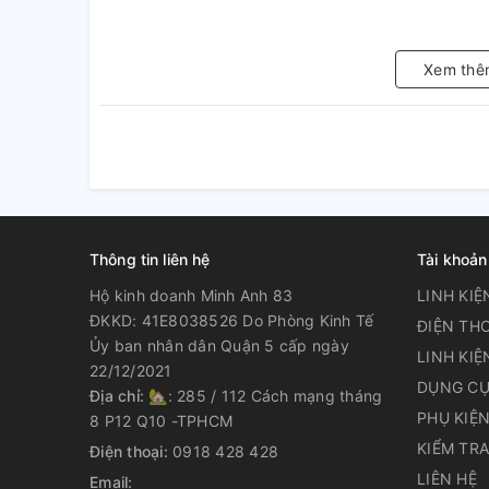
Xem thê
Thông tin liên hệ
Tài khoản
Hộ kinh doanh Minh Anh 83
LINH KIỆ
ĐKKD: 41E8038526 Do Phòng Kinh Tế
ĐIỆN THO
Ủy ban nhân dân Quận 5 cấp ngày
LINH KIỆ
22/12/2021
DỤNG CỤ
Địa chỉ:
🏡: 285 / 112 Cách mạng tháng
PHỤ KIỆ
8 P12 Q10 -TPHCM
KIỂM TR
Điện thoại:
0918 428 428
LIÊN HỆ
Email: