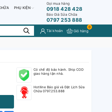
Gọi mua hàng
CHỮA
PHỤ KIỆN
0918 428 428
Báo Giá Sửa Chữa
0797 253 888
0
Tài khoản
Giỏ hàng
Có chế độ bảo hành. Ship COD
giao hàng tận nhà.
Hotlline Báo giá và Đặt Lịch Sửa
Chữa 0797.253.888