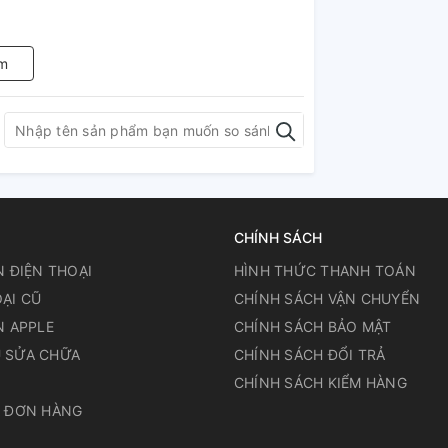
m
CHÍNH SÁCH
N ĐIỆN THOẠI
HÌNH THỨC THANH TOÁN
ẠI CŨ
CHÍNH SÁCH VẬN CHUYỂN
N APPLE
CHÍNH SÁCH BẢO MẬT
 SỬA CHỮA
CHÍNH SÁCH ĐỔI TRẢ
N
CHÍNH SÁCH KIỂM HÀNG
A ĐƠN HÀNG