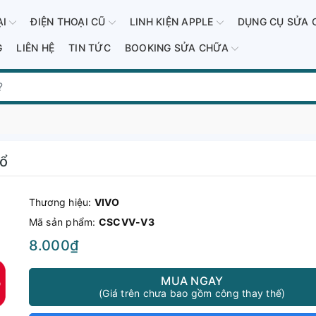
ẠI
ĐIỆN THOẠI CŨ
LINH KIỆN APPLE
DỤNG CỤ SỬA 
G
LIÊN HỆ
TIN TỨC
BOOKING SỬA CHỮA
Cổ
Thương hiệu:
VIVO
Mã sản phẩm:
CSCVV-V3
8.000₫
MUA NGAY
(Giá trên chưa bao gồm công thay thế)