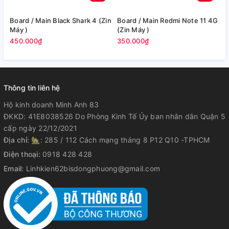
Board / Main Black Shark 4 (Zin
Board / Main Redmi Note 11 4G
Bo
Máy )
(Zin Máy )
M
450.000₫
350.000₫
3
Thông tin liên hệ
Hộ kinh doanh Minh Anh 83
ĐKKD: 41E8038526 Do Phòng Kinh Tế Ủy ban nhân dân Quận 5
cấp ngày 22/12/2021
Địa chỉ:
🏡: 285 / 112 Cách mạng tháng 8 P12 Q10 -TPHCM
Điện thoại:
0918 428 428
Email:
Linhkien62bisdongphuong@gmail.com