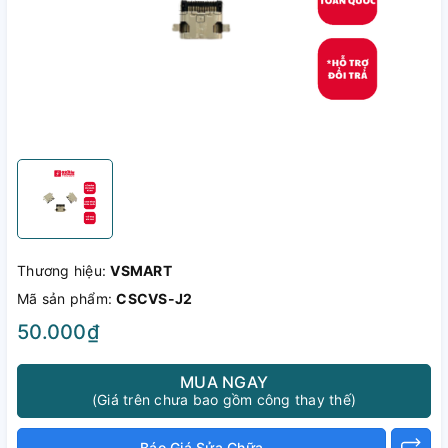
Thương hiệu:
VSMART
Mã sản phẩm:
CSCVS-J2
50.000₫
MUA NGAY
(Giá trên chưa bao gồm công thay thế)
Báo Giá Sửa Chữa