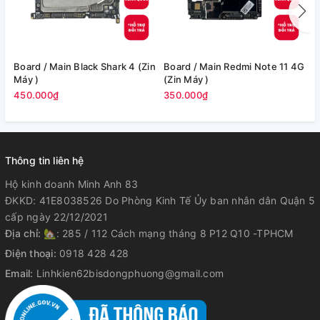
Board / Main Black Shark 4 (Zin
Board / Main Redmi Note 11 4G
Bo
Máy )
(Zin Máy )
M
450.000₫
350.000₫
3
Thông tin liên hệ
Hộ kinh doanh Minh Anh 83
ĐKKD: 41E8038526 Do Phòng Kinh Tế Ủy ban nhân dân Quận 5
cấp ngày 22/12/2021
Địa chỉ:
🏡: 285 / 112 Cách mạng tháng 8 P12 Q10 -TPHCM
Điện thoại:
0918 428 428
Email:
Linhkien62bisdongphuong@gmail.com