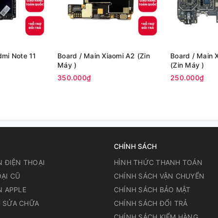
Board / Main Xiaomi A2 (Zin
Board / Main Xiaomi Poco C40
Máy )
(Zin Máy )
350.000₫
250.000₫
CHÍNH SÁCH
N ĐIỆN THOẠI
HÌNH THỨC THANH TOÁN
ẠI CŨ
CHÍNH SÁCH VẬN CHUYỂN
N APPLE
CHÍNH SÁCH BẢO MẬT
 SỬA CHỮA
CHÍNH SÁCH ĐỔI TRẢ
N
CHÍNH SÁCH KIỂM HÀNG