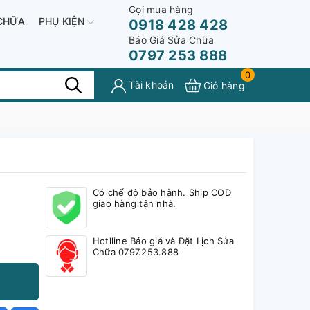
Gọi mua hàng
CHỮA
PHỤ KIỆN
0918 428 428
Báo Giá Sửa Chữa
0797 253 888
0
Tài khoản
Giỏ hàng
Có chế độ bảo hành. Ship COD
giao hàng tận nhà.
Hotlline Báo giá và Đặt Lịch Sửa
Chữa 0797.253.888