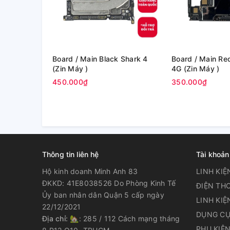
Board / Main Black Shark 4
Board / Main Redmi Note 11
(Zin Máy )
4G (Zin Máy )
450.000₫
350.000₫
Thông tin liên hệ
Tài khoản
Hộ kinh doanh Minh Anh 83
LINH KIỆ
ĐKKD: 41E8038526 Do Phòng Kinh Tế
ĐIỆN THO
Ủy ban nhân dân Quận 5 cấp ngày
LINH KIỆ
22/12/2021
DỤNG CỤ
Địa chỉ:
🏡: 285 / 112 Cách mạng tháng
PHỤ KIỆ