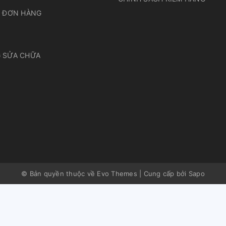
A ĐƠN HÀNG
 SỬA CHỮA
© Bản quyền thuộc về Evo Themes
|
Cung cấp bởi
Sapo