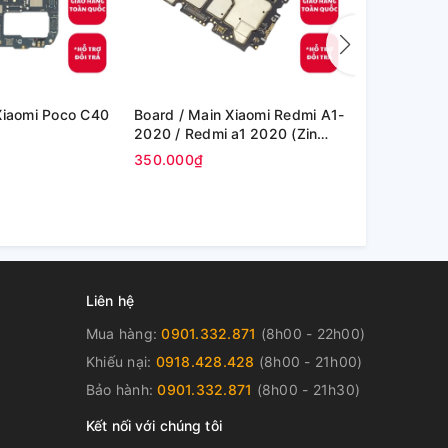
Board / Main Xiaomi Redmi A1-
Board / Main Xiaomi Re
2020 / Redmi a1 2020 (Zin
Note 10s / 
Máy )
Máy )
350.000₫
350.000₫
Liên hệ
Mua hàng:
0901.332.871
(8h00 - 22h00)
Khiếu nại:
0918.428.428
(8h00 - 21h00)
Bảo hành:
0901.332.871
(8h00 - 21h30)
Kết nối với chúng tôi