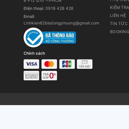
8 P12 Q10 -TPHCM
KIỂM TR
Điện thoại:
0918 428 428
LIÊN HỆ
Email:
Linhkien62bisdongphuong@gmail.com
TIN TỨC
BOOKING
Chính sách