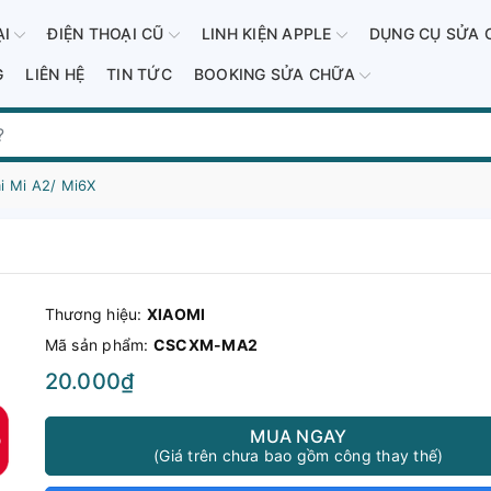
ẠI
ĐIỆN THOẠI CŨ
LINH KIỆN APPLE
DỤNG CỤ SỬA 
G
LIÊN HỆ
TIN TỨC
BOOKING SỬA CHỮA
i Mi A2/ Mi6X
Thương hiệu:
XIAOMI
Mã sản phẩm:
CSCXM-MA2
20.000₫
MUA NGAY
(Giá trên chưa bao gồm công thay thế)