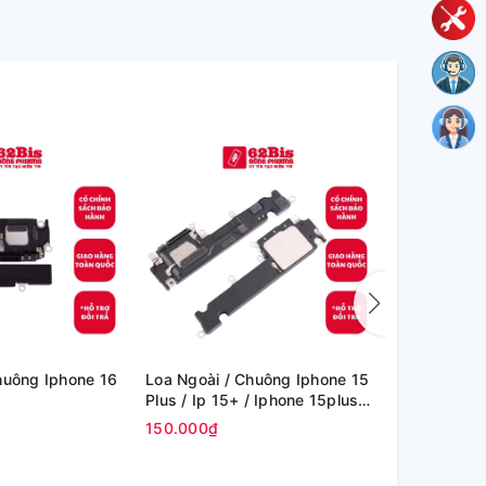
huông Iphone 16
Loa Ngoài / Chuông Iphone 15
Loa Ngoài /
Plus / Ip 15+ / Iphone 15plus
Promax / 1
(Zin)
(Zin)
150.000₫
120.000₫