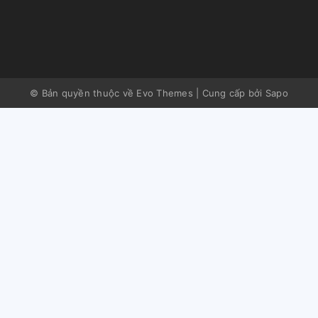
© Bản quyền thuộc về Evo Themes
|
Cung cấp bởi
Sapo