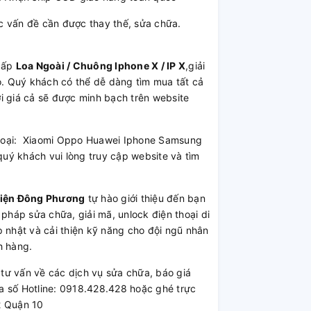
 vấn đề cần được thay thế, sửa chữa.
cấp
Loa Ngoài / Chuông Iphone X / IP X
,giải
ảo. Quý khách có thể dễ dàng tìm mua tất cả
i giá cả sẽ được minh bạch trên website
 thoại: Xiaomi Oppo Huawei Iphone Samsung
uý khách vui lòng truy cập website và tìm
Kiện Đông Phương
tự hào giới thiệu đến bạn
 pháp sửa chữa, giải mã, unlock điện thoại di
 nhật và cải thiện kỹ năng cho đội ngũ nhân
h hàng.
ư vấn về các dịch vụ sửa chữa, báo giá
a số Hotline: 0918.428.428 hoặc ghé trực
2 Quận 10