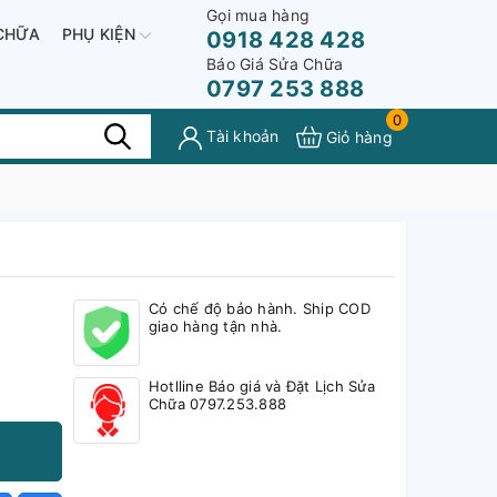
Gọi mua hàng
CHỮA
PHỤ KIỆN
0918 428 428
Báo Giá Sửa Chữa
0797 253 888
0
Tài khoản
Giỏ hàng
Có chế độ bảo hành. Ship COD
giao hàng tận nhà.
Hotlline Báo giá và Đặt Lịch Sửa
Chữa 0797.253.888