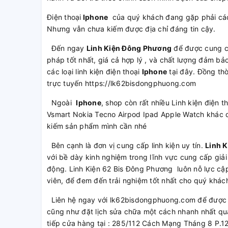
Điện thoại
Iphone
của quý khách đang gặp phải các
Nhưng vẫn chưa kiếm được địa chỉ đáng tin cậy.
Đến ngay
Linh Kiện Đông Phương
để được cung 
pháp tốt nhất, giá cả hợp lý , và chất lượng đảm b
các loại linh kiện điện thoại
Iphone
tại đây. Đồng thờ
trực tuyến https://lk62bisdongphuong.com
Ngoài
Iphone
, shop còn rất nhiều Linh kiện điện
Vsmart Nokia Tecno Airpod Ipad Apple Watch khác q
kiếm sản phẩm mình cần nhé
Bên cạnh là đơn vị cung cấp linh kiện uy tín.
Linh 
với bề dày kinh nghiệm trong lĩnh vực cung cấp giải
động. Linh Kiện 62 Bis Đông Phương luôn nỗ lực cập
viên, để đem đến trải nghiệm tốt nhất cho quý khác
Liên hệ ngay với lk62bisdongphuong.com để được t
cũng như đặt lịch sửa chữa một cách nhanh nhất qu
tiếp cửa hàng tại : 285/112 Cách Mạng Tháng 8 P.1