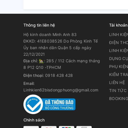
Thông tin liên hệ
Tài khoản
Hộ kinh doanh Minh Anh 83
LINH KIỆ
ĐKKD: 41E8038526 Do Phòng Kinh Tế
ĐIỆN THO
Ủy ban nhân dân Quận 5 cấp ngày
LINH KIỆ
22/12/2021
DỤNG CỤ
Địa chỉ:
🏡: 285 / 112 Cách mạng tháng
PHỤ KIỆ
8 P12 Q10 -TPHCM
KIỂM TR
Điện thoại:
0918 428 428
LIÊN HỆ
Email:
Linhkien62bisdongphuong@gmail.com
TIN TỨC
BOOKING
Chính sách