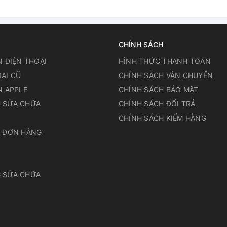
CHÍNH SÁCH
N ĐIỆN THOẠI
HÌNH THỨC THANH TOÁN
ẠI CŨ
CHÍNH SÁCH VẬN CHUYỂN
N APPLE
CHÍNH SÁCH BẢO MẬT
 SỬA CHỮA
CHÍNH SÁCH ĐỔI TRẢ
N
CHÍNH SÁCH KIỂM HÀNG
A ĐƠN HÀNG
 SỬA CHỮA