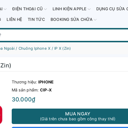
ẠI
ĐIỆN THOẠI CŨ
LINH KIỆN APPLE
DỤNG CỤ SỬA 
G
LIÊN HỆ
TIN TỨC
BOOKING SỬA CHỮA
a Ngoài / Chuông Iphone X / IP X (Zin)
(Zin)
Thương hiệu:
IPHONE
Mã sản phẩm:
CIP-X
30.000₫
MUA NGAY
(Giá trên chưa bao gồm công thay thế)