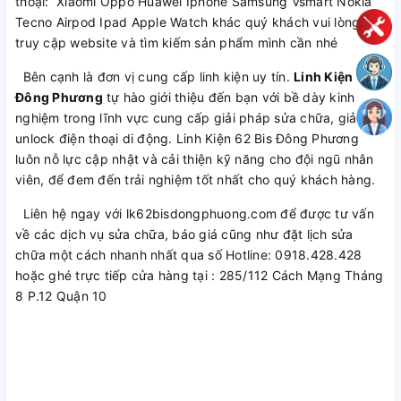
thoại: Xiaomi Oppo Huawei Iphone Samsung Vsmart Nokia
Tecno Airpod Ipad Apple Watch khác quý khách vui lòng
truy cập website và tìm kiếm sản phẩm mình cần nhé
Bên cạnh là đơn vị cung cấp linh kiện uy tín.
Linh Kiện
Đông Phương
tự hào giới thiệu đến bạn với bề dày kinh
nghiệm trong lĩnh vực cung cấp giải pháp sửa chữa, giải mã,
unlock điện thoại di động. Linh Kiện 62 Bis Đông Phương
luôn nỗ lực cập nhật và cải thiện kỹ năng cho đội ngũ nhân
viên, để đem đến trải nghiệm tốt nhất cho quý khách hàng.
Liên hệ ngay với lk62bisdongphuong.com để được tư vấn
về các dịch vụ sửa chữa, báo giá cũng như đặt lịch sửa
chữa một cách nhanh nhất qua số Hotline: 0918.428.428
hoặc ghé trực tiếp cửa hàng tại : 285/112 Cách Mạng Tháng
8 P.12 Quận 10