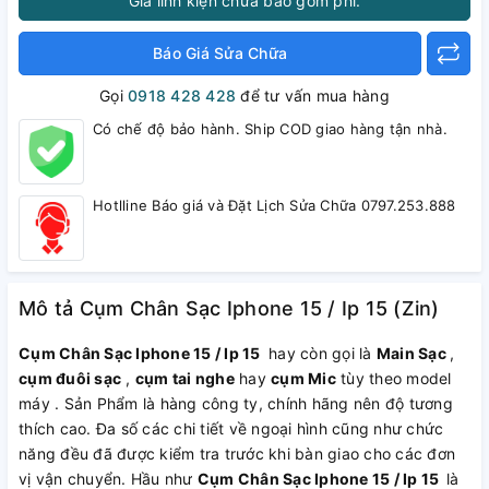
Giá linh kiện chưa bao gồm phí.
Báo Giá Sửa Chữa
Gọi
0918 428 428
để tư vấn mua hàng
Có chế độ bảo hành. Ship COD giao hàng tận nhà.
Hotlline Báo giá và Đặt Lịch Sửa Chữa 0797.253.888
Mô tả Cụm Chân Sạc Iphone 15 / Ip 15 (Zin)
Cụm Chân Sạc Iphone 15 / Ip 15
hay còn gọi là
Main Sạc
,
cụm đuôi sạc
,
cụm tai nghe
hay
cụm Mic
tùy theo model
máy . Sản Phẩm là hàng công ty, chính hãng nên độ tương
thích cao. Đa số các chi tiết về ngoại hình cũng như chức
năng đều đã được kiểm tra trước khi bàn giao cho các đơn
vị vận chuyển. Hầu như
Cụm Chân Sạc Iphone 15 / Ip 15
là