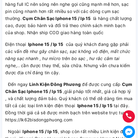
hàng full IC nên sóng nên nghe gọi cũng mạnh mẽ hơn, sạc
pin cũng nhanh hơn rất nhiều so với các dòng cụm sạc
thường.
Cụm Chân Sạc Iphone 15 / Ip 15
là hàng chất lượng
cao, được bảo hành và đổi trả theo chính sách minh bạch
của shop. Nhận ship COD giao hàng toàn quốc
Điện thoại
Iphone 15 / Ip 15
của quý khách đang gặp phải
các vấn đề như
gãy chân sạc, sạc không vô điện, mất chức
năng sạc nhanh , hư mícro trên bo sạc , hư rắc cắm tai
nghe
,.. cần được thay thế, sửa chữa. Nhưng vẫn chưa kiếm
được địa chỉ đáng tin cậy.
Đến ngay
Linh Kiện Đông Phương
để được cung cấp
Cụm
Chân Sạc Iphone 15 / Ip 15
,giải pháp tốt nhất, giá cả hợp lý
, và chất lượng đảm bảo. Quý khách có thể dễ dàng tìm mua
tất cả các loại linh kiện điện thoại
Iphone 15 / Ip 15
tại đây.
Đồng thời giá cả sẽ được minh bạch trên website trực tuyến
https://lk62bisdongphuong.com
Ngoài
Iphone 15 / Ip 15
, shop còn rất nhiều Linh kiện điện