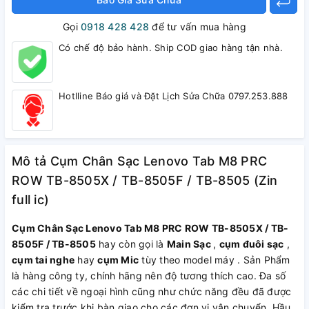
Gọi
0918 428 428
để tư vấn mua hàng
Có chế độ bảo hành. Ship COD giao hàng tận nhà.
Hotlline Báo giá và Đặt Lịch Sửa Chữa 0797.253.888
Mô tả Cụm Chân Sạc Lenovo Tab M8 PRC
ROW TB-8505X / TB-8505F / TB-8505 (Zin
full ic)
Cụm Chân Sạc Lenovo Tab M8 PRC ROW TB-8505X / TB-
8505F / TB-8505
hay còn gọi là
Main Sạc
,
cụm đuôi sạc
,
cụm tai nghe
hay
cụm Mic
tùy theo model máy . Sản Phẩm
là hàng công ty, chính hãng nên độ tương thích cao. Đa số
các chi tiết về ngoại hình cũng như chức năng đều đã được
kiểm tra trước khi bàn giao cho các đơn vị vận chuyển. Hầu