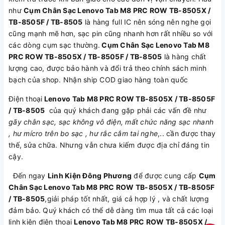
như
Cụm Chân Sạc Lenovo Tab M8 PRC ROW TB-8505X /
TB-8505F / TB-8505
là hàng full IC nên sóng nên nghe gọi
cũng mạnh mẽ hơn, sạc pin cũng nhanh hơn rất nhiều so với
các dòng cụm sạc thường.
Cụm Chân Sạc Lenovo Tab M8
PRC ROW TB-8505X / TB-8505F / TB-8505
là hàng chất
lượng cao, được bảo hành và đổi trả theo chính sách minh
bạch của shop. Nhận ship COD giao hàng toàn quốc
Điện thoại
Lenovo Tab M8 PRC ROW TB-8505X / TB-8505F
/ TB-8505
của quý khách đang gặp phải các vấn đề như
gãy chân sạc, sạc không vô điện, mất chức năng sạc nhanh
, hư mícro trên bo sạc , hư rắc cắm tai nghe
,.. cần được thay
thế, sửa chữa. Nhưng vẫn chưa kiếm được địa chỉ đáng tin
cậy.
Đến ngay
Linh Kiện Đông Phương
để được cung cấp
Cụm
Chân Sạc Lenovo Tab M8 PRC ROW TB-8505X / TB-8505F
/ TB-8505
,giải pháp tốt nhất, giá cả hợp lý , và chất lượng
đảm bảo. Quý khách có thể dễ dàng tìm mua tất cả các loại
linh kiện điện thoại
Lenovo Tab M8 PRC ROW TB-8505X /