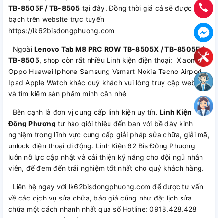
TB-8505F / TB-8505
tại đây. Đồng thời giá cả sẽ được minh
bạch trên website trực tuyến
https://lk62bisdongphuong.com
Ngoài
Lenovo Tab M8 PRC ROW TB-8505X / TB-8505F /
TB-8505
, shop còn rất nhiều Linh kiện điện thoại: Xiaomi
Oppo Huawei Iphone Samsung Vsmart Nokia Tecno Airpod
Ipad Apple Watch khác quý khách vui lòng truy cập website
và tìm kiếm sản phẩm mình cần nhé
Bên cạnh là đơn vị cung cấp linh kiện uy tín.
Linh Kiện
Đông Phương
tự hào giới thiệu đến bạn với bề dày kinh
nghiệm trong lĩnh vực cung cấp giải pháp sửa chữa, giải mã,
unlock điện thoại di động. Linh Kiện 62 Bis Đông Phương
luôn nỗ lực cập nhật và cải thiện kỹ năng cho đội ngũ nhân
viên, để đem đến trải nghiệm tốt nhất cho quý khách hàng.
Liên hệ ngay với lk62bisdongphuong.com để được tư vấn
về các dịch vụ sửa chữa, báo giá cũng như đặt lịch sửa
chữa một cách nhanh nhất qua số Hotline: 0918.428.428