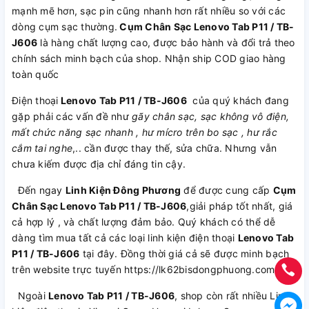
mạnh mẽ hơn, sạc pin cũng nhanh hơn rất nhiều so với các
dòng cụm sạc thường.
Cụm Chân Sạc Lenovo Tab P11 / TB-
J606
là hàng chất lượng cao, được bảo hành và đổi trả theo
chính sách minh bạch của shop. Nhận ship COD giao hàng
toàn quốc
Điện thoại
Lenovo Tab P11 / TB-J606
của quý khách đang
gặp phải các vấn đề như
gãy chân sạc, sạc không vô điện,
mất chức năng sạc nhanh , hư mícro trên bo sạc , hư rắc
cắm tai nghe
,.. cần được thay thế, sửa chữa. Nhưng vẫn
chưa kiếm được địa chỉ đáng tin cậy.
Đến ngay
Linh Kiện Đông Phương
để được cung cấp
Cụm
Chân Sạc Lenovo Tab P11 / TB-J606
,giải pháp tốt nhất, giá
cả hợp lý , và chất lượng đảm bảo. Quý khách có thể dễ
dàng tìm mua tất cả các loại linh kiện điện thoại
Lenovo Tab
P11 / TB-J606
tại đây. Đồng thời giá cả sẽ được minh bạch
trên website trực tuyến https://lk62bisdongphuong.com
Ngoài
Lenovo Tab P11 / TB-J606
, shop còn rất nhiều Linh