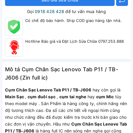
Gọi
0918 428 428
để tư vấn mua hàng
Có chế độ bảo hành. Ship COD giao hàng tận nhà.
Hotlline Báo giá và Đặt Lịch Sửa Chữa 0797.253.888
Mô tả Cụm Chân Sạc Lenovo Tab P11 / TB-
J606 (Zin full ic)
Cụm Chân Sạc Lenovo Tab P11 / TB-J606
hay còn gọi là
Main Sạc
,
cụm đuôi sạc
,
cụm tai nghe
hay
cụm Mic
tùy
theo model máy . Sản Phẩm là hàng công ty, chính hãng nên
độ tương thích cao. Đa số các chi tiết về ngoại hình cũng
như chức năng đều đã được kiểm tra trước khi bàn giao cho
các đơn vị vận chuyển. Hầu như
Cụm Chân Sạc Lenovo Tab
P11 / TB-J606
là hàng full IC nên sóng nên nghe gọi cũng