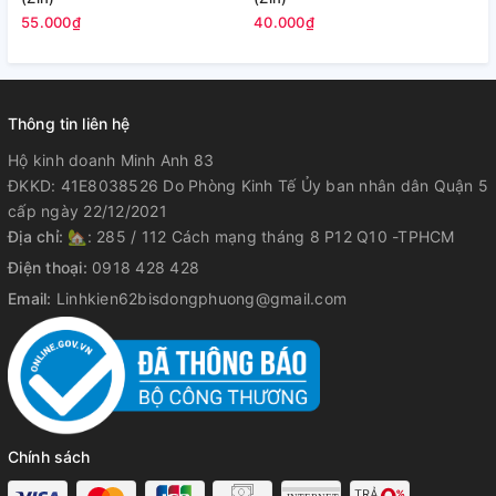
4
55.000₫
40.000₫
Thông tin liên hệ
Hộ kinh doanh Minh Anh 83
ĐKKD: 41E8038526 Do Phòng Kinh Tế Ủy ban nhân dân Quận 5
cấp ngày 22/12/2021
Địa chỉ:
🏡: 285 / 112 Cách mạng tháng 8 P12 Q10 -TPHCM
Điện thoại:
0918 428 428
Email:
Linhkien62bisdongphuong@gmail.com
Chính sách