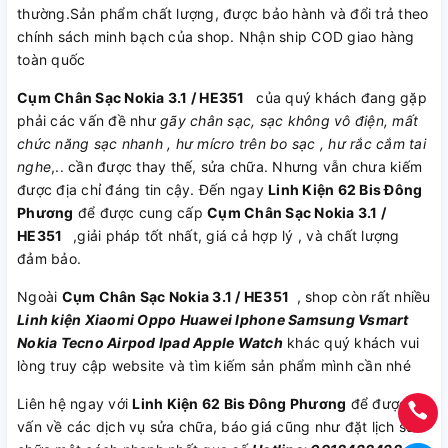
thường.Sản phẩm chất lượng, được bảo hành và đổi trả theo
chính sách minh bạch của shop. Nhận ship COD giao hàng
toàn quốc
Cụm Chân Sạc Nokia 3.1 / HE351
của quý khách đang gặp
phải các vấn đề như
gãy chân sạc, sạc không vô điện, mất
chức năng sạc nhanh , hư mícro trên bo sạc , hư rắc cắm tai
nghe
,.. cần được thay thế, sửa chữa. Nhưng vẫn chưa kiếm
được địa chỉ đáng tin cậy. Đến ngay
Linh Kiện 62 Bis Đông
Phương
để được cung cấp
Cụm Chân Sạc Nokia 3.1 /
HE351
,giải pháp tốt nhất, giá cả hợp lý , và chất lượng
đảm bảo.
Ngoài
Cụm Chân Sạc Nokia 3.1 / HE351
, shop còn rất nhiều
Linh kiện
Xiaomi
Oppo
Huawei
Iphone
Samsung
Vsmart
Nokia
Tecno
Airpod
Ipad
Apple Watch
khác quý khách vui
lòng truy cập website và tìm kiếm sản phẩm mình cần nhé
Liên hệ ngay với
Linh Kiện 62 Bis Đông Phương
để được tư
vấn về các dịch vụ sửa chữa, báo giá cũng như đặt lịch sửa