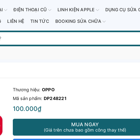
ẠI
ĐIỆN THOẠI CŨ
LINH KIỆN APPLE
DỤNG CỤ SỬA 
G
LIÊN HỆ
TIN TỨC
BOOKING SỬA CHỮA
Thương hiệu:
OPPO
Mã sản phẩm:
DP248221
100.000₫
MUA NGAY
(Giá trên chưa bao gồm công thay thế)