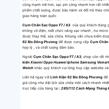
cũng mạnh mẽ hơn, sạc pin cũng nhanh hơn rất nhi
phẩm chất lượng, được bảo hành và đổi trả theo ch
giao hàng toàn quốc
Cụm Chân Sạc Oppo F7 / A3
của quý khách đang g
không vô điện, mất chức năng sạc nhanh , hư mícro 
được thay thế, sửa chữa. Nhưng vẫn chưa kiếm được
62 Bis Đông Phương
để được cung cấp
Cụm Chân 
hợp lý , và chất lượng đảm bảo.
Ngoài
Cụm Chân Sạc Oppo F7 / A3
, shop còn rất n
kiện
Xiaomi
Oppo
Huawei
Iphone
Samsung
Vsmar
Watch
khác quý khách vui lòng truy cập website và
Liên hệ ngay với
Linh Kiện 62 Bis Đông Phương
để 
giá cũng như đặt lịch sửa chữa một cách nhanh nhấ
trực tiếp cửa hàng tại
:
285/112 Cách Mạng Tháng 8