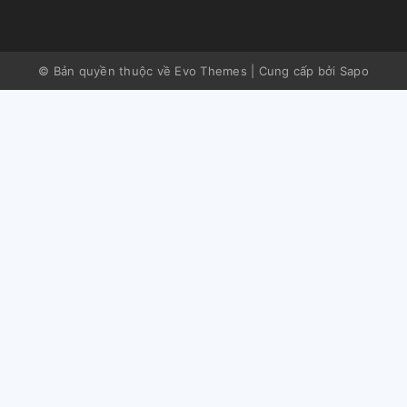
© Bản quyền thuộc về Evo Themes
|
Cung cấp bởi
Sapo