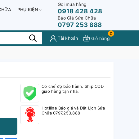
Gọi mua hàng
CHỮA
PHỤ KIỆN
0918 428 428
Báo Giá Sửa Chữa
0797 253 888
0
Tài khoản
Giỏ hàng
Có chế độ bảo hành. Ship COD
giao hàng tận nhà.
Hotlline Báo giá và Đặt Lịch Sửa
Chữa 0797.253.888