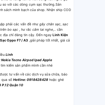
ều so với các dòng cụm sạc thường.Sản
ính sách minh bạch của shop. Nhận ship COD
ặp phải các vấn đề như
gãy chân sạc, sạc
trên bo sạc , hư rắc cắm tai nghe
,.. cần
 địa chỉ đáng tin cậy. Đến ngay
Linh Kiện
Sạc Oppo F7 / A3
,giải pháp tốt nhất, giá cả
hiều
Linh
t
Nokia
Tecno
Airpod
Ipad
Apple
 tìm kiếm sản phẩm mình cần nhé
được tư vấn về các dịch vụ sửa chữa, báo
t qua số
Hotline: 0918428428
hoặc ghé
 P.12 Quận 10