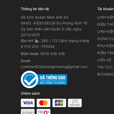
Thông tin liên hệ
Tài khoản
Hộ kinh doanh Minh Anh 83
LINH KIỆ
ĐKKD: 41E8038526 Do Phòng Kinh Tế
ĐIỆN THO
Ủy ban nhân dân Quận 5 cấp ngày
LINH KIỆ
22/12/2021
DỤNG CỤ
Địa chỉ:
🏡: 285 / 112 Cách mạng tháng
PHỤ KIỆ
8 P12 Q10 -TPHCM
KIỂM TR
Điện thoại:
0918 428 428
LIÊN HỆ
Email:
Linhkien62bisdongphuong@gmail.com
TIN TỨC
BOOKING
Chính sách