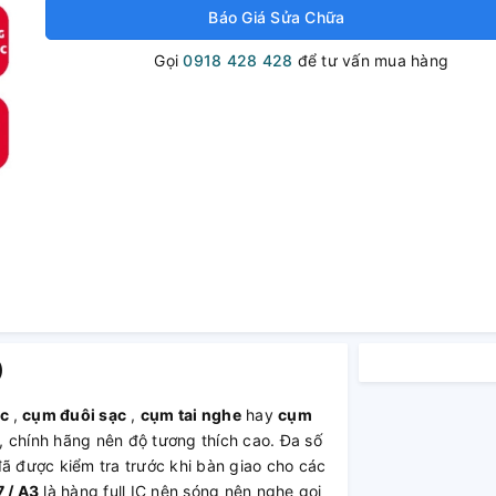
Báo Giá Sửa Chữa
Gọi
0918 428 428
để tư vấn mua hàng
)
ạc
,
cụm đuôi sạc
,
cụm tai nghe
hay
cụm
 chính hãng nên độ tương thích cao. Đa số
đã được kiểm tra trước khi bàn giao cho các
 / A3
là hàng full IC nên sóng nên nghe gọi