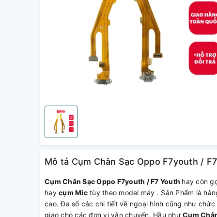
Mô tả Cụm Chân Sạc Oppo F7youth / F7 Y
Cụm Chân Sạc Oppo F7youth / F7 Youth
hay còn gọ
hay
cụm Mic
tùy theo model máy . Sản Phẩm là hàng
cao. Đa số các chi tiết về ngoại hình cũng như chức
giao cho các đơn vị vận chuyển. Hầu như
Cụm Chân 