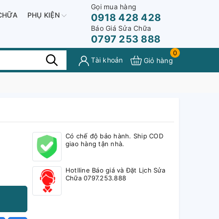
Gọi mua hàng
CHỮA
PHỤ KIỆN
0918 428 428
Báo Giá Sửa Chữa
0797 253 888
0
Tài khoản
Giỏ hàng
Có chế độ bảo hành. Ship COD
giao hàng tận nhà.
Hotlline Báo giá và Đặt Lịch Sửa
Chữa 0797.253.888