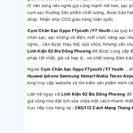
IC nên sóng nên nghe gọi cũng mạnh mẽ hơn, sạc pi
cụm sạc thường.Sản phẩm chất lượng, được bảo hành
shop. Nhận ship COD giao hàng toàn quốc
Cụm Chân Sạc Oppo F7youth / F7 Youth
của quý k
chân sạc, sạc không vô điện, mất chức năng sạc nhan
nghe
,.. cần được thay thế, sửa chữa. Nhưng vẫn ch
Linh Kiện 62 Bis Đông Phương
để được cung cấp
C
pháp tốt nhất, giá cả hợp lý , và chất lượng đảm bảo
Ngoài
Cụm Chân Sạc Oppo F7youth / F7 Youth
, sh
Huawei
Iphone
Samsung
Vsmart
Nokia
Tecno
Airp
lòng truy cập website và tìm kiếm sản phẩm mình c
Liên hệ ngay với
Linh Kiện 62 Bis Đông Phương
để 
giá cũng như đặt lịch sửa chữa một cách nhanh nhấ
trực tiếp cửa hàng tại
:
285/112 Cách Mạng Tháng 8