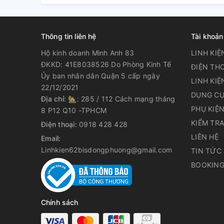
Thông tin liên hệ
Tài khoản
Hộ kinh doanh Minh Anh 83
LINH KIỆ
ĐKKD: 41E8038526 Do Phòng Kinh Tế
ĐIỆN THO
Ủy ban nhân dân Quận 5 cấp ngày
LINH KIỆ
22/12/2021
DỤNG CỤ
Địa chỉ:
🏡: 285 / 112 Cách mạng tháng
PHỤ KIỆ
8 P12 Q10 -TPHCM
KIỂM TR
Điện thoại:
0918 428 428
LIÊN HỆ
Email:
Linhkien62bisdongphuong@gmail.com
TIN TỨC
BOOKING
Chính sách