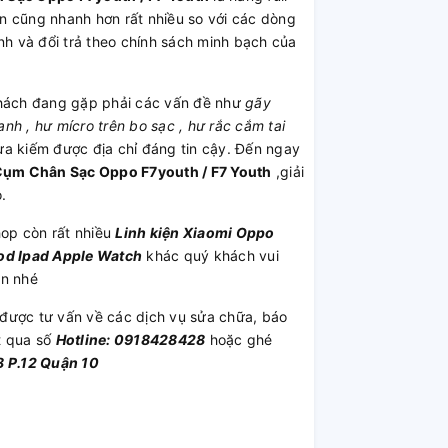
n cũng nhanh hơn rất nhiều so với các dòng
 và đổi trả theo chính sách minh bạch của
hách đang gặp phải các vấn đề như
gãy
h , hư mícro trên bo sạc , hư rắc cắm tai
ưa kiếm được địa chỉ đáng tin cậy. Đến ngay
ụm Chân Sạc Oppo F7youth / F7 Youth
,giải
.
op còn rất nhiều
Linh kiện
Xiaomi
Oppo
od
Ipad
Apple Watch
khác quý khách vui
ần nhé
được tư vấn về các dịch vụ sửa chữa, báo
t qua số
Hotline: 0918428428
hoặc ghé
 P.12 Quận 10