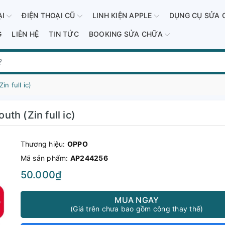
ẠI
ĐIỆN THOẠI CŨ
LINH KIỆN APPLE
DỤNG CỤ SỬA 
G
LIÊN HỆ
TIN TỨC
BOOKING SỬA CHỮA
n full ic)
th (Zin full ic)
Thương hiệu:
OPPO
Mã sản phẩm:
AP244256
50.000₫
MUA NGAY
(Giá trên chưa bao gồm công thay thế)