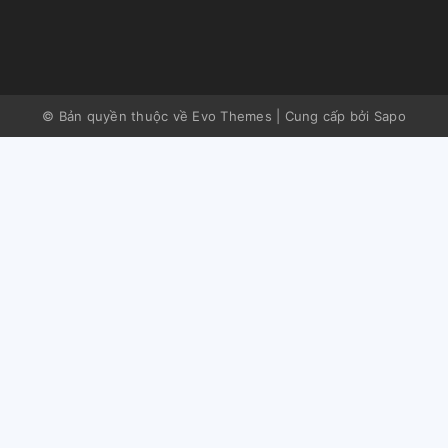
© Bản quyền thuộc về Evo Themes
|
Cung cấp bởi
Sapo