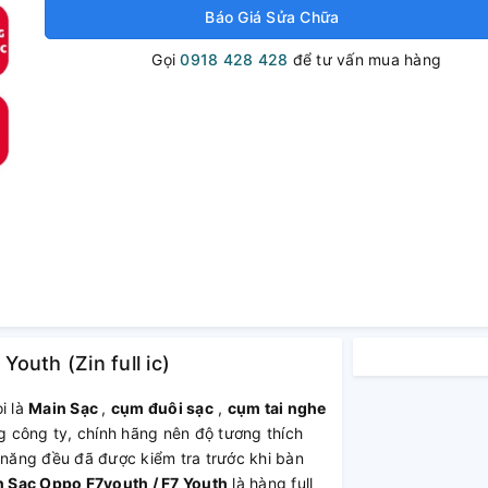
Báo Giá Sửa Chữa
Gọi
0918 428 428
để tư vấn mua hàng
outh (Zin full ic)
i là
Main Sạc
,
cụm đuôi sạc
,
cụm tai nghe
 công ty, chính hãng nên độ tương thích
 năng đều đã được kiểm tra trước khi bàn
Sạc Oppo F7youth / F7 Youth
là hàng full